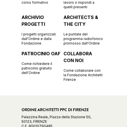
corso formativo
lavoro o rispondi a
quelli presenti
ARCHIVIO
ARCHITECTS &
PROGETTI
THE CITY
I progetti organizzati
Le puntate del
dall'Ordine e dalla
programma radiofonico
Fondazione
promosso dall'Ordine
PATROCINIO OAF
COLLABORA
CON NOI
Come richiedere il
patrocinio gratuito
Come collaborare con
dell'Ordine
la Fondazione Architetti
Firenze
ORDINE ARCHITETTI PPC DI FIRENZE
Palazzina Reale, Piazza della Stazione 50,
50123, FIRENZE
C.F. 80010790485