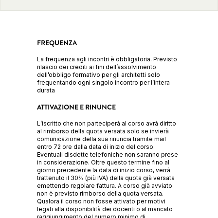
FREQUENZA
La frequenza agli incontri è obbligatoria. Previsto
rilascio dei crediti ai fini dell’assolvimento
dell’obbligo formativo per gli architetti solo
frequentando ogni singolo incontro per l’intera
durata
ATTIVAZIONE E RINUNCE
L’iscritto che non parteciperà al corso avrà diritto
al rimborso della quota versata solo se invierà
comunicazione della sua rinuncia tramite mail
entro 72 ore dalla data di inizio del corso.
Eventuali disdette telefoniche non saranno prese
in considerazione. Oltre questo termine fino al
giorno precedente la data di inizio corso, verrà
trattenuto il 30% (più IVA) della quota già versata
emettendo regolare fattura. A corso già avviato
non è previsto rimborso della quota versata.
Qualora il corso non fosse attivato per motivi
legati alla disponibilità dei docenti o al mancato
raggiungimento del numero minimo di