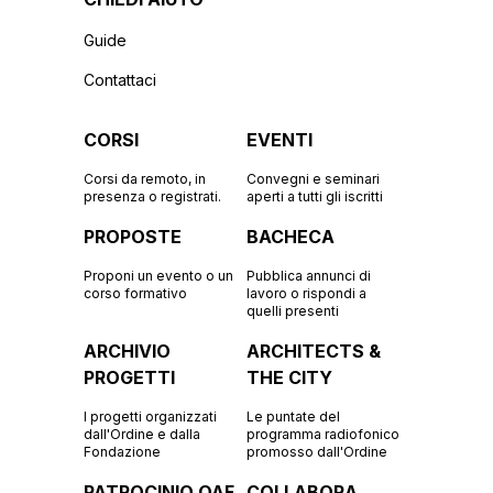
Guide
Contattaci
CORSI
EVENTI
Corsi da remoto, in
Convegni e seminari
presenza o registrati.
aperti a tutti gli iscritti
PROPOSTE
BACHECA
Proponi un evento o un
Pubblica annunci di
corso formativo
lavoro o rispondi a
quelli presenti
ARCHIVIO
ARCHITECTS &
PROGETTI
THE CITY
I progetti organizzati
Le puntate del
dall'Ordine e dalla
programma radiofonico
Fondazione
promosso dall'Ordine
PATROCINIO OAF
COLLABORA