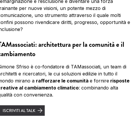
l’emarginazione e l’esclusione e diventare una forza
trainante per nuove visioni, un potente mezzo di
comunicazione, uno strumento attraverso il quale molti
confini possono rivendicare diritti, progresso, opportunità e
inclusione?
TAMassociati: architettura per la comunità e il
cambiamento
Simone Sfriso è co-fondatore di TAMassociati, un team di
rchitetti e ricercatori, le cui soluzioni edilizie in tutto il
mondo mirano a
rafforzare le comunità
e fornire
risposte
creative al cambiamento climatico
: combinando alta
qualità con convenienza.
ISCRIVITI AL TALK