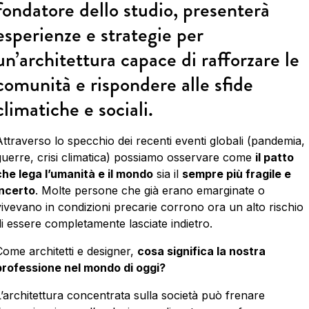
fondatore dello studio, presenterà
esperienze e strategie per
un’architettura capace di rafforzare le
comunità e rispondere alle sfide
climatiche e sociali.
Attraverso lo specchio dei recenti eventi globali (pandemia,
guerre, crisi climatica) possiamo osservare come
il patto
che lega l’umanità e il mondo
sia il
sempre più fragile e
incerto
. Molte persone che già erano emarginate o
vivevano in condizioni precarie corrono ora un alto rischio
di essere completamente lasciate indietro.
Come architetti e designer,
cosa significa la nostra
professione nel mondo di oggi?
L’architettura concentrata sulla società può frenare