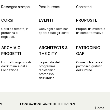
Rassegna stampa
Post lauream
Contattaci
CORSI
EVENTI
PROPOSTE
Corsi da remoto, in
Convegni e seminari
Proponi un evento o
presenza o
aperti a tutti gli iscritti
un corso formativo
registrati.
ARCHIVIO
ARCHITECTS &
PATROCINIO
PROGETTI
THE CITY
OAF
I progetti organizzati
Le puntate del
Come richiedere il
dall'Ordine e dalla
programma
patrocinio gratuito
Fondazione
radiofonico
dell'Ordine
promosso
dall'Ordine
ZE
FONDAZIONE ARCHITETTI FIRENZE
Home