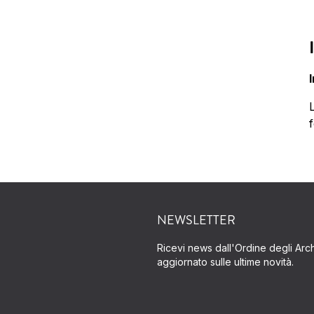
L
f
NEWSLETTER
Ricevi news dall'Ordine degli Archi
aggiornato sulle ultime novità.