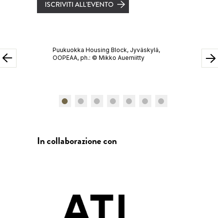
ISCRIVITI ALL'EVENTO
Puukuokka Housing Block, Jyväskylä,
Karl
OOPEAA, ph.: © Mikko Auerniitty
ph.:
In collaborazione con