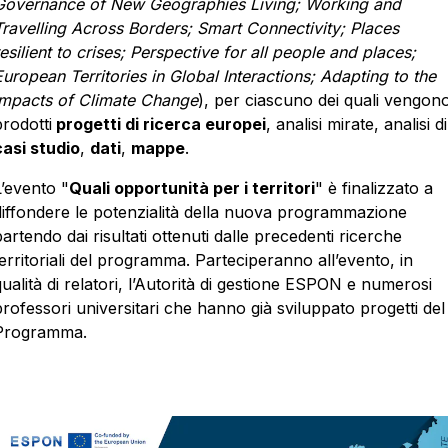
Governance of New Geographies Living; Working and
Travelling Across Borders; Smart Connectivity; Places
esilient to crises; Perspective for all people and places;
European Territories in Global Interactions; Adapting to the
Impacts of Climate Change
), per ciascuno dei quali vengon
prodotti
progetti di ricerca europei
, analisi mirate, analisi di
casi studio
,
dati
,
mappe
.
L’evento "
Quali opportunità per i territori
" è finalizzato a
diffondere le potenzialità della nuova programmazione
artendo dai risultati ottenuti dalle precedenti ricerche
territoriali del programma. Parteciperanno all’evento, in
ualità di relatori, l’Autorità di gestione ESPON e numerosi
professori universitari che hanno già sviluppato progetti del
Programma.