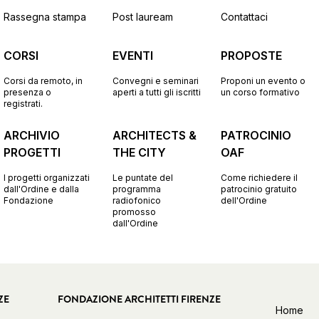
Rassegna stampa
Post lauream
Contattaci
CORSI
EVENTI
PROPOSTE
Corsi da remoto, in
Convegni e seminari
Proponi un evento o
presenza o
aperti a tutti gli iscritti
un corso formativo
registrati.
ARCHIVIO
ARCHITECTS &
PATROCINIO
PROGETTI
THE CITY
OAF
I progetti organizzati
Le puntate del
Come richiedere il
dall'Ordine e dalla
programma
patrocinio gratuito
Fondazione
radiofonico
dell'Ordine
promosso
dall'Ordine
ZE
FONDAZIONE ARCHITETTI FIRENZE
Home