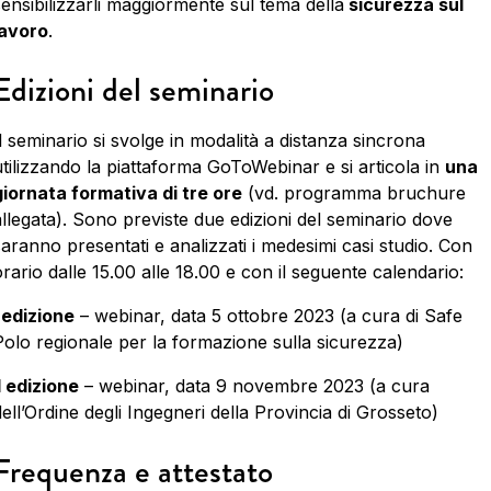
sensibilizzarli maggiormente sul tema della
sicurezza sul
lavoro
.
Edizioni del seminario
l seminario si svolge in modalità a distanza sincrona
utilizzando la piattaforma GoToWebinar e si articola in
una
giornata formativa di tre ore
(vd. programma bruchure
allegata). Sono previste due edizioni del seminario dove
saranno presentati e analizzati i medesimi casi studio. Con
rario dalle 15.00 alle 18.00 e con il seguente calendario:
I edizione
– webinar, data 5 ottobre 2023 (a cura di Safe
Polo regionale per la formazione sulla sicurezza)
I edizione
– webinar, data 9 novembre 2023 (a cura
ell’Ordine degli Ingegneri della Provincia di Grosseto)
Frequenza e attestato