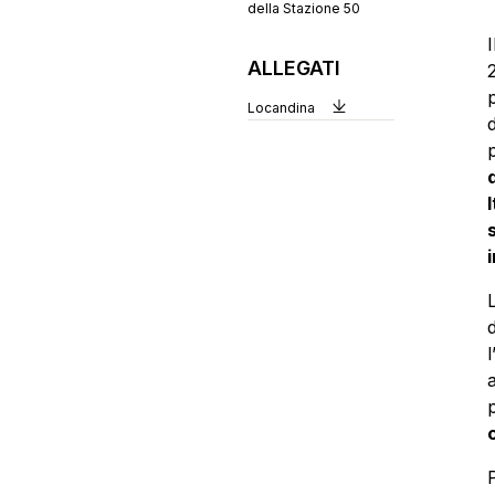
della Stazione 50
ALLEGATI
Locandina
d
I
i
d
p