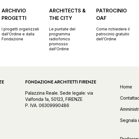
ARCHIVIO
ARCHITECTS &
PATROCINIO
PROGETTI
THE CITY
OAF
I progetti organizzati
Le puntate del
Come richiedere il
dall'Ordine e dalla
programma
patrocinio gratuito
Fondazione
radiofonico
dell'Ordine
promosso
dall'Ordine
ZE
FONDAZIONE ARCHITETTI FIRENZE
Home
Palazzina Reale. Sede legale: via
Contattac
Valfonda 1a, 50123, FIRENZE
P. IVA. 06309990486
Amminist
Segnala 
Preferen