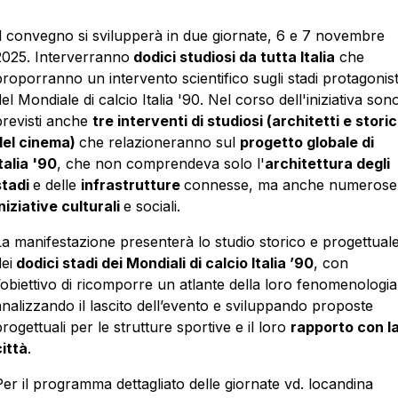
Il convegno si svilupperà in due giornate, 6 e 7 novembre
2025. Interverranno
dodici studiosi da tutta Italia
che
proporranno un intervento scientifico sugli stadi protagonist
el Mondiale di calcio Italia '90. Nel corso dell'iniziativa son
previsti anche
tre interventi di studiosi (architetti e storic
del cinema)
che relazioneranno sul
progetto globale di
talia '90
, che non comprendeva solo l'
architettura degli
stadi
e delle
infrastrutture
connesse, ma anche numerose
niziative culturali
e sociali.
La manifestazione presenterà lo studio storico e progettual
ei
dodici stadi dei Mondiali di calcio Italia ’90
, con
l’obiettivo di ricomporre un atlante della loro fenomenologia
analizzando il lascito dell’evento e sviluppando proposte
rogettuali per le strutture sportive e il loro
rapporto con l
città
.
Per il programma dettagliato delle giornate vd. locandina