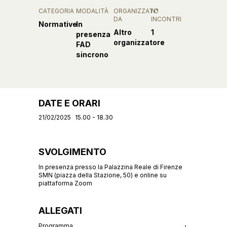
CATEGORIA
MODALITÀ
ORGANIZZATO
N°
DA
INCONTRI
Normative
In
Altro
1
presenza
organizzatore
FAD
sincrono
DATE E ORARI
21/02/2025
15.00 - 18.30
SVOLGIMENTO
In presenza presso la Palazzina Reale di Firenze
SMN (piazza della Stazione, 50) e online su
piattaforma Zoom
ALLEGATI
Programma