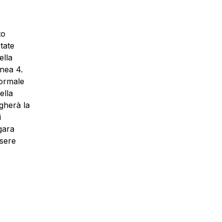
to
tate
ella
inea 4.
formale
ella
egherà la
i
gara
ssere