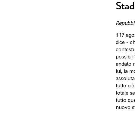
Stad
Repubbl
il 17 ag
dice - ch
contestu
possibil
andato m
lui, la m
assoluta
tutto ci
totale s
tutto qu
nuovo st