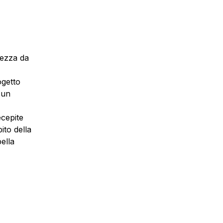
rtezza da
ogetto
i un
ecepite
ito della
ella