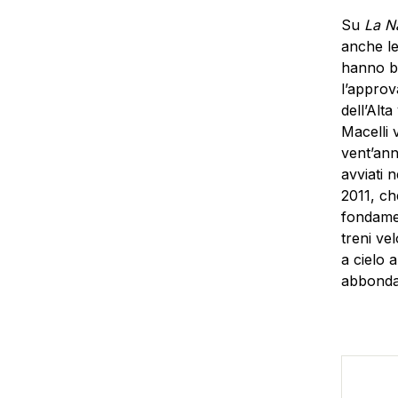
Su
La N
anche le
hanno bi
l’approv
dell’Alta
Macelli 
vent’anni
avviati 
2011, ch
fondamen
treni vel
a cielo 
abbonda