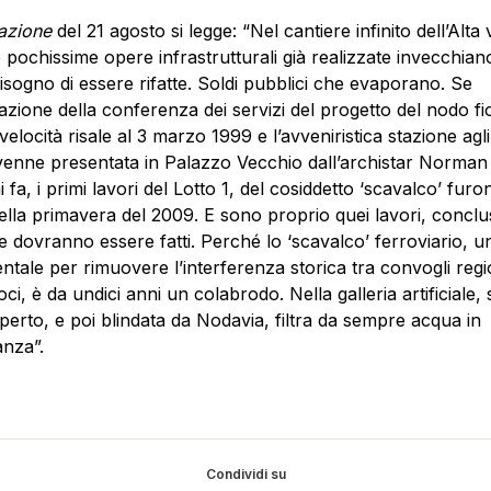
azione
del 21 agosto si legge: “Nel cantiere infinito dell’Alta 
 pochissime opere infrastrutturali già realizzate invecchian
sogno di essere rifatte. Soldi pubblici che evaporano. Se
azione della conferenza dei servizi del progetto del nodo fi
 velocità risale al 3 marzo 1999 e l’avveniristica stazione agl
venne presentata in Palazzo Vecchio dall’archistar Norman
 fa, i primi lavori del Lotto 1, del cosiddetto ‘scavalco’ furo
nella primavera del 2009. E sono proprio quei lavori, conclus
e dovranno essere fatti. Perché lo ‘scavalco’ ferroviario, u
tale per rimuovere l’interferenza storica tra convogli regi
oci, è da undici anni un colabrodo. Nella galleria artificiale,
aperto, e poi blindata da Nodavia, filtra da sempre acqua in
nza”.
Condividi su