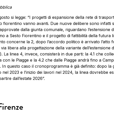
bblica
gosto si legge: “I progetti di espansione della rete di traspor
io fiorentino vanno avanti. Due nuove delibere sono infatti s
pprovate dalla giunta comunale, riguardano l’estensione d
ino a Sesto Fiorentino e il progetto di fattibilità della futura l
to concerne la 2, dopo l’accordo politico è arrivato l’atto 
 via libera alla progettazione della variante dell’estensione d
). La linea 4, invece, consisterà in due parti: la 4.1 che coll
 con le Piagge e la 4.2 che dalle Piagge andrà fino a Camp
. In questo caso il cronoprogramma è già definito: dopo la 
o nel 2023 e l’inizio dei lavori nel 2024, la linea dovrebbe e
partire dall’estate 2026”.
Firenze