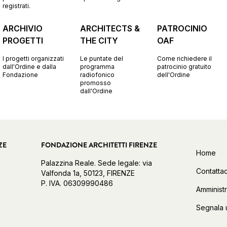
registrati.
ARCHIVIO
ARCHITECTS &
PATROCINIO
PROGETTI
THE CITY
OAF
I progetti organizzati
Le puntate del
Come richiedere il
dall'Ordine e dalla
programma
patrocinio gratuito
Fondazione
radiofonico
dell'Ordine
promosso
dall'Ordine
ZE
FONDAZIONE ARCHITETTI FIRENZE
Home
Palazzina Reale. Sede legale: via
Contattac
Valfonda 1a, 50123, FIRENZE
P. IVA. 06309990486
Amminist
Segnala 