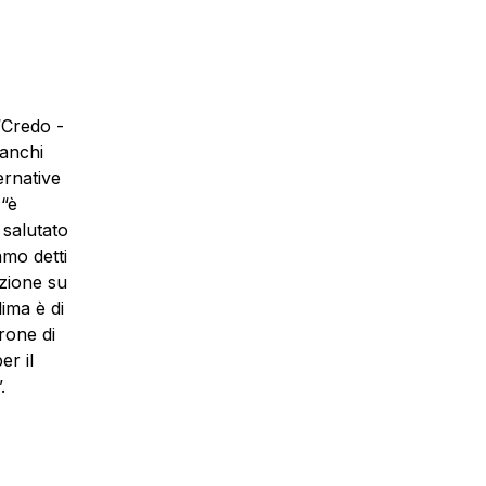
 “Credo -
ranchi
ernative
 “è
 salutato
amo detti
azione su
lima è di
rone di
er il
.