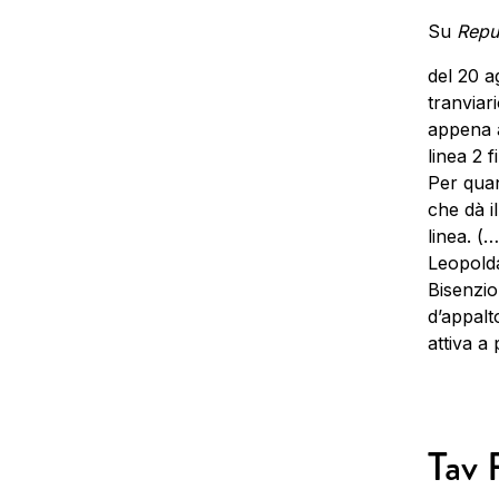
Su
Repu
del 20 a
tranviar
appena a
linea 2 f
Per quan
che dà il
linea. (…
Leopolda
Bisenzio
d’appalt
attiva a 
Tav 