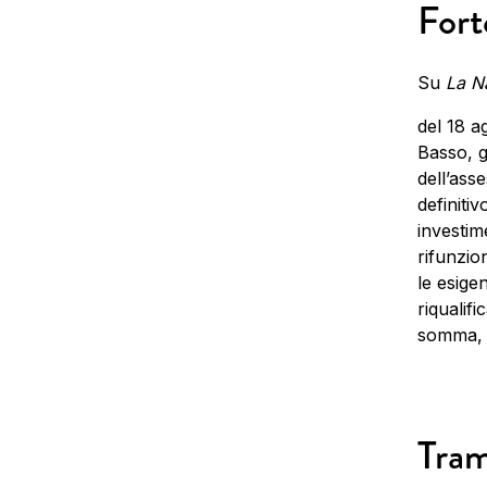
Fort
Su
La N
del 18 a
Basso, g
dell’ass
definitiv
investime
rifunzio
le esige
riqualif
somma, 6
Tram