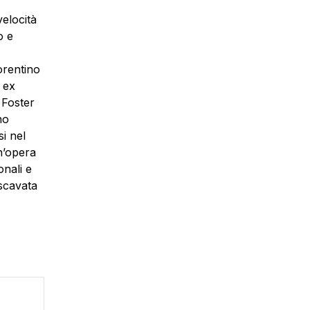
velocità
o e
orentino
i ex
 Foster
no
i nel
n’opera
onali e
 scavata