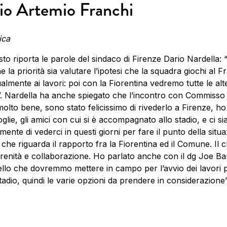
io Artemio Franchi
ica
osto riporta le parole del sindaco di Firenze Dario Nardella:
e la priorità sia valutare l’ipotesi che la squadra giochi al F
almente ai lavori: poi con la Fiorentina vedremo tutte le alt
i”. Nardella ha anche spiegato che l’incontro con Commisso
olto bene, sono stato felicissimo di rivederlo a Firenze, ho
oglie, gli amici con cui si è accompagnato allo stadio, e ci si
mente di vederci in questi giorni per fare il punto della situ
ò che riguarda il rapporto fra la Fiorentina ed il Comune. Il c
erenità e collaborazione. Ho parlato anche con il dg Joe Ba
ello che dovremmo mettere in campo per l’avvio dei lavori p
adio, quindi le varie opzioni da prendere in considerazione”