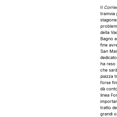
Il
Corrie
tramvia 
stagione 
problemi
della Va
Bagno a 
fine avr
San Marc
dedicato
ha reso 
che sarà
piazza t
forse fi
dà conto
linea Fo
importan
tratto de
grandi o