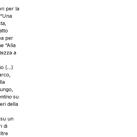
ori per la
: “Una
sta,
atto
ea per
e “Alla
rtezza a
o
io (…)
arco,
lla
lungo,
entino
su
eri della
 su un
i di
ltre