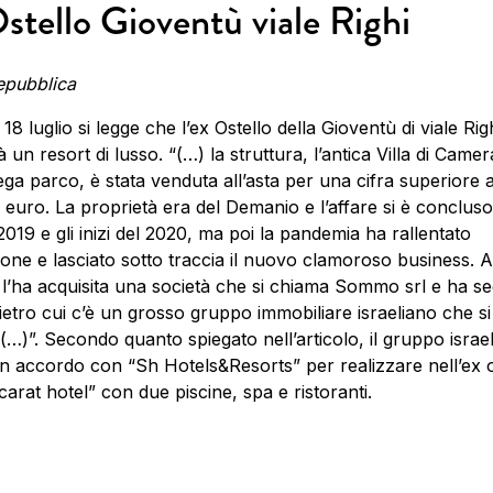
stello Gioventù viale Righi
epubblica
 18 luglio si legge che l’ex Ostello della Gioventù di viale Rig
à un resort di lusso. “(…) la struttura, l’antica Villa di Came
ega parco, è stata venduta all’asta per una cifra superiore a
di euro. La proprietà era del Demanio e l’affare si è concluso
 2019 e gli inizi del 2020, ma poi la pandemia ha rallentato
ione e lasciato sotto traccia il nuovo clamoroso business. A
: l’ha acquisita una società che si chiama Sommo srl e ha s
etro cui c’è un grosso gruppo immobiliare israeliano che s
)”. Secondo quanto spiegato nell’articolo, il gruppo israe
un accordo con “Sh Hotels&Resorts” per realizzare nell’ex o
arat hotel” con due piscine, spa e ristoranti.