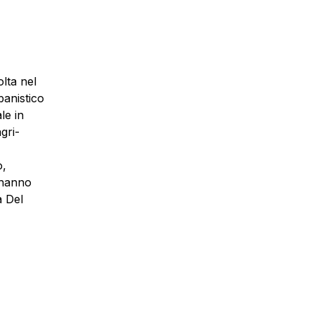
olta nel
anistico
le in
gri-
o,
 hanno
a Del