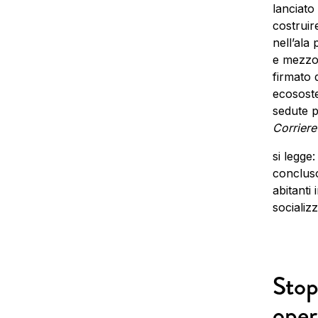
lanciato
costruir
nell’ala
e mezzo d
firmato 
ecososte
sedute p
Corriere
si legge
concluso
abitanti
socializ
Stop
oper