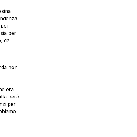
ssina
tendenza
 poi
sia per
o, da
arda non
he era
atta però
nzi per
abbiamo