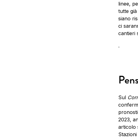
linee, p
tutte gi
siano ris
ci sarann
cantieri
.
Pens
Sul
Corri
conferma
pronosti
2023, an
articolo
Stazioni