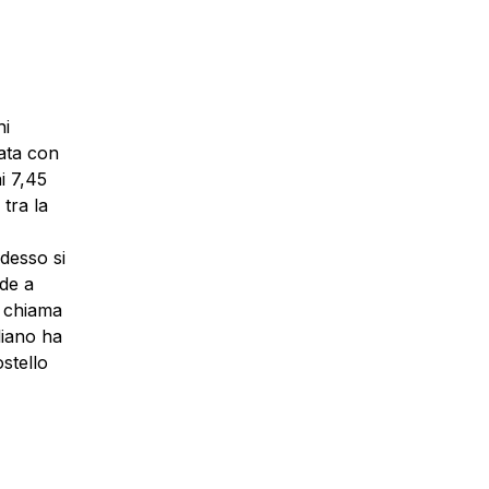
hi
rata con
i 7,45
 tra la
desso si
ede a
i chiama
liano ha
stello