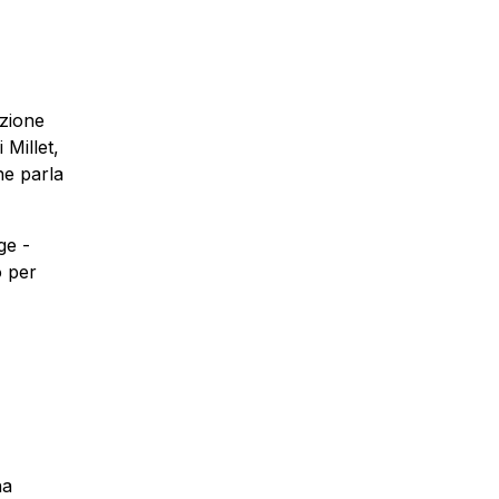
azione
 Millet,
ne parla
ge -
o per
ha