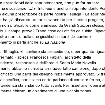
le prescrizioni della soprintendenza, che può far mutare
che e scadenze (…)». Interviene anche il soprintendente Pe
 alcuna prescrizione da parte nostra - spiega - La soprin
 ha già rilasciato l’autorizzazione sia per il primo progetto,
si non praticabile come ammesso da Grandi Stazioni stessa, 
do. Il campo prova? Erano cose agli atti fin da subito. Ripet
tra non c’è nulla che giustifichi i ritardi dei cantieri».
omento si parla anche su
La Nazione
dì 19 luglio. «Il cantiere sta procedendo, e per quanto rigu
 fermato - spiega Francesca Fabiani, architetto della
ndenza, responsabile dell’area di Santa Maria Novella -
mente abbiamo richiesto un nuovo lotto campione, dopo c
dificato una parte del disegno inizialmente approvato. Si tr
ea specifica, non stiamo certo parlando di cantiere fermo, a
ntendenza sta andando tutto avanti. Per rispettare l’opera 
mente chiesto un chiarimento di una piccola zona».