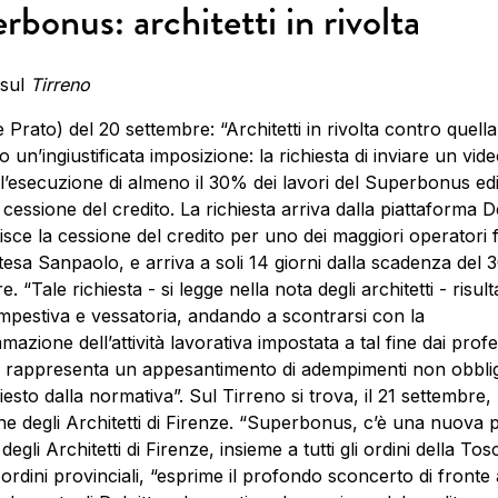
rbonus: architetti in rivolta
 sul
Tirreno
e Prato) del 20 settembre: “Architetti in rivolta contro quell
o un’ingiustificata imposizione: la richiesta di inviare un vid
 l’esecuzione di almeno il 30% dei lavori del Superbonus edil
a cessione del credito. La richiesta arriva dalla piattaforma De
isce la cessione del credito per uno dei maggiori operatori f
esa Sanpaolo, e arriva a soli 14 giorni dalla scadenza del 
. “Tale richiesta - si legge nella nota degli architetti - risul
empestiva e vessatoria, andando a scontrarsi con la
azione dell’attività lavorativa impostata a tal fine dai profes
ro rappresenta un appesantimento di adempimenti non obblig
esto dalla normativa”. Sul Tirreno si trova, il 21 settembre, l
ine degli Architetti di Firenze. “Superbonus, c’è una nuova 
degli Architetti di Firenze, insieme a tutti gli ordini della To
 ordini provinciali, “esprime il profondo sconcerto di fronte 