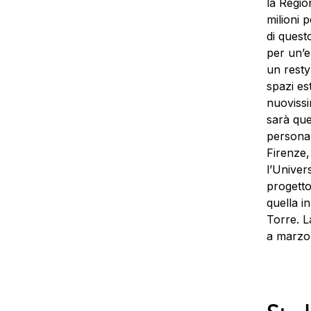
la Regio
milioni 
di quest
per un’e
un restyl
spazi es
nuovissi
sarà que
personal
Firenze,
l’Univer
progetto
quella i
Torre. L
a marzo 