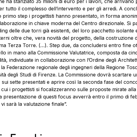
ne ha stanziato 35 milioni di euro per i lavori, che arrivano 
per tutto il complesso dell’intervento e per gli arredi. A conc
o primo step i progettisti hanno presentato, in forma anonim
laborazione in chiave moderna del Centro direzionale. Si pa
ing delle due torri già esistenti, del loro pacchetto isolante 
terni oltre che, vera novità del progetto, della costruzione d
ma Terza Torre. (…). Step due, da concludersi entro fine o
llo in mano alla Commissione Valutatrice, composta da cin
ità, individuate in collaborazione con l’Ordine degli Architett
 la Federazione regionale degli ingegneri della Regione Tos
sità degli Studi di Firenze. La Commissione dovrà scartare u
 sui sette presentati e aprire così la seconda fase del conc
n cui i progettisti si focalizzeranno sulle proposte mirate all
a presentazione di questi focus avverrà entro il primo di fe
vi sarà la valutazione finale”.