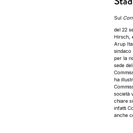
Stad
Sul
Corr
del 22 s
Hirsch, 
Arup Ita
sindaco 
per la r
sede dell
Commisso
ha illus
Commisso
società 
chiare s
infatti 
anche co