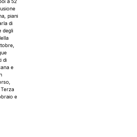
poi a 52
lusione
a, piani
rla di
e degli
ella
ttobre,
que
i di
cana e
n
orso,
a Terza
bbraio e