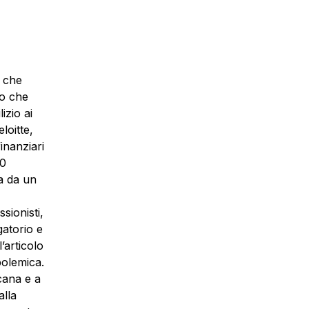
a che
eo che
izio ai
loitte,
inanziari
30
ta da un
sionisti,
atorio e
’articolo
polemica.
scana e a
alla