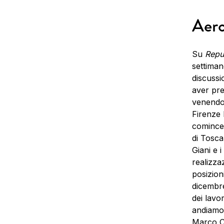
Aero
Su
Repu
settiman
discussio
aver pre
venendo 
Firenze 
comincer
di Tosca
Giani e 
realizza
posizion
dicembre
dei lavo
andiamo 
Marco Ca