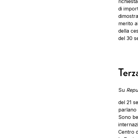
richiest
di import
dimostraz
merito a
della ce
del 30 s
Terz
Su
Repu
del 21 s
parlano 
Sono ben
internaz
Centro d