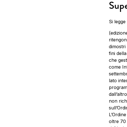
Supe
Si legge
(edizion
ritengon
dimostri
fini dell
che gest
come Int
settembre
lato int
programm
dall’alt
non richi
sull’Ord
L’Ordine 
oltre 70