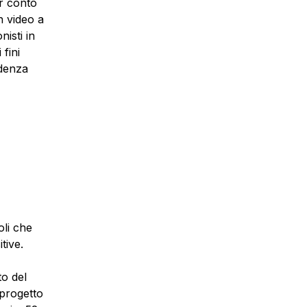
er conto
n video a
nisti in
fini
adenza
oli che
tive.
to del
 progetto