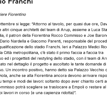
io Franchi
iere Fiorentino
ettembre si legge: “Attorno al tavolo, per quasi due ore, Dav
e altri cinque architetti del team di Arup, assieme a Luca Stab
lia, il patron della Fiorentina Rocco Commisso e Joe Barone
Dario Nardella e Giacomo Parenti, responsabile del proce
iqualificazione dello stadio Franchi. Ieri a Palazzo Medici Ric
a Città metropolitana, c’è stato il primo faccia a faccia tra
 ed i progettisti del restyling dello stadio, con il team di A
trato nel dettaglio il progetto e ascoltato le tante domande di
. Un incontro positivo, hanno detto sia Palazzo Vecchio c
viola, anche se alla Fiorentina ancora devono arrivare risp
u tempi e modi dei lavori: soltanto dopo aver chiarito certi a
Commisso potrà scegliere se traslocare a Empoli o restare al
i lavori in corso (e una capienza ridotta)”.