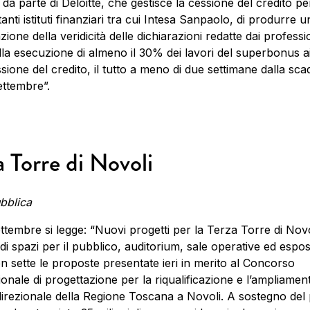
a da parte di Deloitte, che gestisce la cessione del credito p
anti istituti finanziari tra cui Intesa Sanpaolo, di produrre u
ione della veridicità delle dichiarazioni redatte dai professio
lla esecuzione di almeno il 30% dei lavori del superbonus ai 
ssione del credito, il tutto a meno di due settimane dalla sc
ettembre”.
a Torre di Novoli
bblica
ettembre si legge: “Nuovi progetti per la Terza Torre di Nov
di spazi per il pubblico, auditorium, sale operative ed esposi
 sette le proposte presentate ieri in merito al Concorso
ionale di progettazione per la riqualificazione e l’ampliamen
irezionale della Regione Toscana a Novoli. A sostegno del