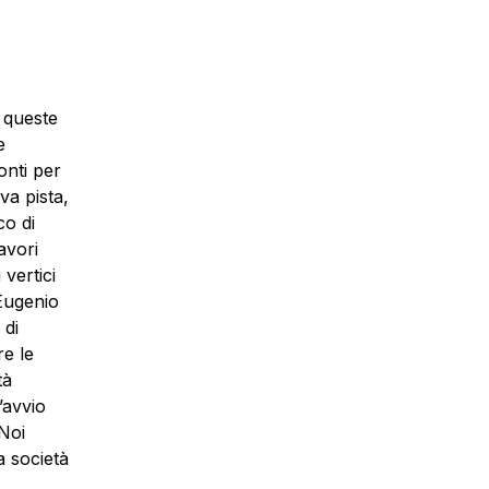
n queste
e
ronti per
va pista,
co di
avori
vertici
 Eugenio
 di
re le
tà
’avvio
 Noi
a società