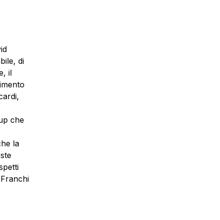
id
ile, di
, il
dimento
cardi,
rup che
he la
oste
spetti
 Franchi