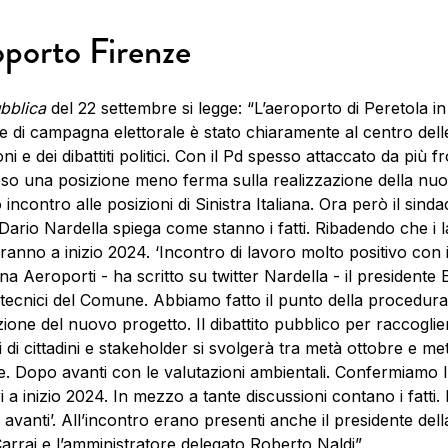
porto Firenze
bblica
del 22 settembre si legge: “L’aeroporto di Peretola i
e di campagna elettorale è stato chiaramente al centro dell
ni e dei dibattiti politici. Con il Pd spesso attaccato da più f
so una posizione meno ferma sulla realizzazione della nuo
incontro alle posizioni di Sinistra Italiana. Ora però il sinda
Dario Nardella spiega come stanno i fatti. Ribadendo che i l
anno a inizio 2024. ‘Incontro di lavoro molto positivo con i 
na Aeroporti - ha scritto su twitter Nardella - il presidente
i tecnici del Comune. Abbiamo fatto il punto della procedura
zione del nuovo progetto. Il dibattito pubblico per raccoglie
i di cittadini e stakeholder si svolgerà tra metà ottobre e me
. Dopo avanti con le valutazioni ambientali. Confermiamo l
ri a inizio 2024. In mezzo a tante discussioni contano i fatti.
avanti’. All’incontro erano presenti anche il presidente dell
rrai e l’amministratore delegato Roberto Naldi”.