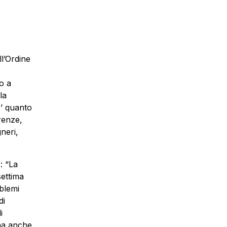
ll’Ordine
no a
la
E’ quanto
irenze,
gneri,
: “La
settima
oblemi
di
i
 ma anche