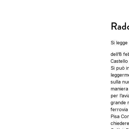
Radd
Si legge
dell’8 f
Castello
Si può i
leggerme
sulla nu
maniera 
per l’av
grande n
ferrovia
Pisa Con
chiedere