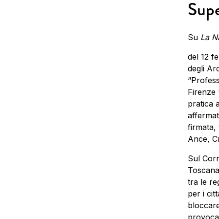
Supe
Su
La N
del 12 f
degli Arc
“Profess
Firenze ‘
pratica a
affermato
firmata, 
Ance, Cn
Sul Corr
Toscana 
tra le re
per i ci
bloccare
provocar