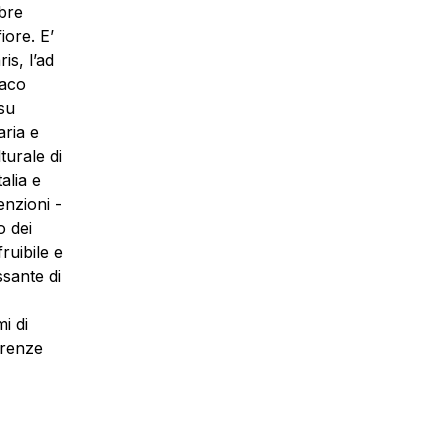
mbre
iore. E’
is, l’ad
daco
 su
aria e
turale di
alia e
enzioni -
o dei
ruibile e
ssante di
i di
irenze