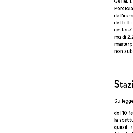
Galilei. 
Peretola
dell’inc
del fatt
gestore’,
ma di 2.
masterpl
non subi
Staz
Su legg
del 10 f
la sosti
questi i