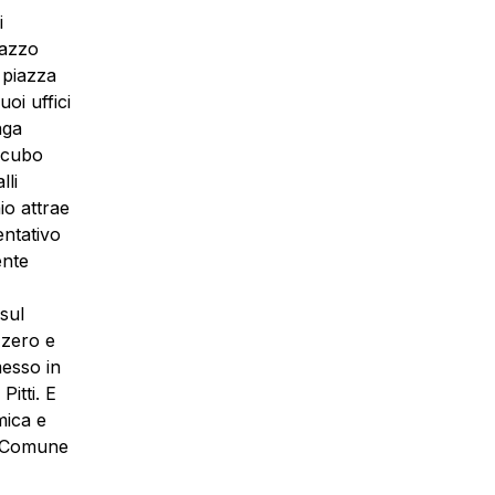
i
lazzo
 piazza
oi uffici
nga
incubo
li
io attrae
entativo
ente
sul
 zero e
messo in
itti. E
mica e
ra Comune