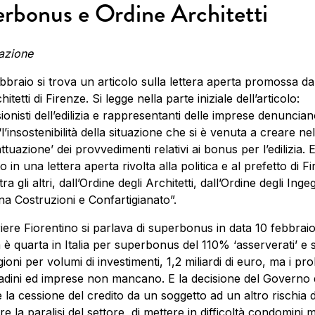
rbonus e Ordine Architetti
azione
ebbraio si trova un articolo sulla lettera aperta promossa da
hitetti di Firenze. Si legge nella parte iniziale dell’articolo:
ionisti dell’edilizia e rappresentanti delle imprese denuncia
l’insostenibilità della situazione che si è venuta a creare nel
ttuazione’ dei provvedimenti relativi ai bonus per l’edilizia. 
 in una lettera aperta rivolta alla politica e al prefetto di F
tra gli altri, dall’Ordine degli Architetti, dall’Ordine degli Inge
a Costruzioni e Confartigianato”.
iere Fiorentino si parlava di superbonus in data 10 febbraio
è quarta in Italia per superbonus del 110% ‘asserverati’ e 
gioni per volumi di investimenti, 1,2 miliardi di euro, ma i pr
ttadini ed imprese non mancano. E la decisione del Governo 
 la cessione del credito da un soggetto ad un altro rischia d
e la paralisi del settore, di mettere in difficoltà condomini