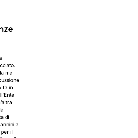
enze
a
cciato.
la ma
scussione
 fa in
ll’Ente
’altra
la
ta di
annini a
per il