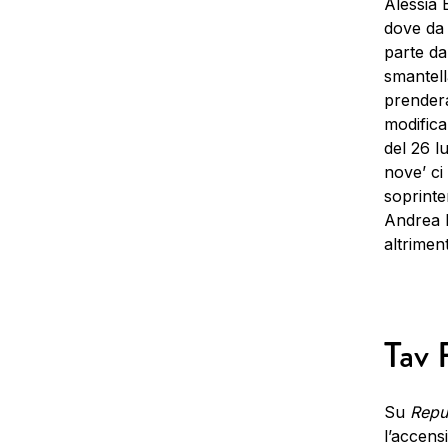
Alessia 
dove da 
parte da
smantell
prendera
modifica
del 26 l
nove’ ci 
soprinte
Andrea P
altrimen
Tav 
Su
Repu
l’accensi