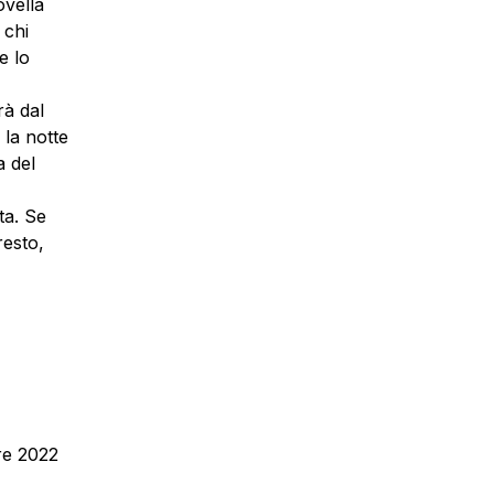
ovella
 chi
e lo
rà dal
 la notte
a del
ta. Se
resto,
bre 2022