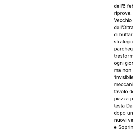
dell’8 f
riprova.
Vecchio 
dell’Olt
di butta
strategi
parchegg
trasform
ogni gio
ma non c
‘invisib
meccaniz
tavolo d
piazza p
testa Da
dopo un
nuovi ve
e Soprin