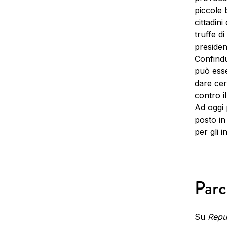
piccole 
cittadin
truffe d
presiden
Confindus
può esse
dare cer
contro i
Ad oggi 
posto in
per gli 
Parc
Su
Repu