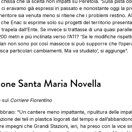
E chissà che la scelta non impatti su Peretola. ‘Sulla pista ob
 ci eravamo già espressi in passato e nonostante oggi la pr
eneritore sia venuta meno si ritiene che i problemi restino. A
o che Enac si esprime solo su progetti del territorio presentat
 trapela dall’Ente. Se invece si trattasse di una quasi parallel
200 metri e più inclinata verso l’A11? ‘Se le modifiche rispett
an non sono poi così massicce si può supporre che l’opera
sca particolari cambiamenti. Ma va studiato’, si aggiunge”.
ione Santa Maria Novella
e sul
Corriere
Fiorentino
ebbraio: “Un cantiere meno impattante, ripulitura delle impa
tuzione dei teli in plastica logorati dal tempo e dall’abbando
 tre impegni che Grandi Stazioni, ieri, ha preso con la vice s