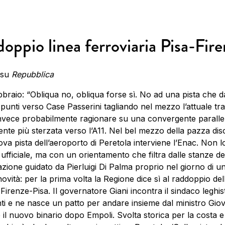
oppio linea ferroviaria Pisa-Fir
 su
Repubblica
ebbraio: “Obliqua no, obliqua forse sì. No ad una pista che d
 punti verso Case Passerini tagliando nel mezzo l’attuale tra
nvece probabilmente ragionare su una convergente paralle
nte più sterzata verso l’A11. Nel bel mezzo della pazza di
ova pista dell’aeroporto di Peretola interviene l’Enac. Non lo
ufficiale, ma con un orientamento che filtra dalle stanze de
iazione guidato da Pierluigi Di Palma proprio nel giorno di un
ovità: per la prima volta la Regione dice sì al raddoppio del
 Firenze-Pisa. Il governatore Giani incontra il sindaco leghis
ti e ne nasce un patto per andare insieme dal ministro Giov
 il nuovo binario dopo Empoli. Svolta storica per la costa e 