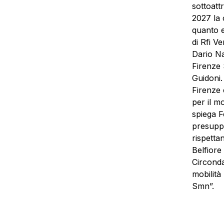
sottoatt
2027 la 
quanto em
di Rfi V
Dario Na
Firenze 
Guidoni.
Firenze 
per il m
spiega F
presuppo
rispettan
Belfiore
Circondar
mobilità
Smn”.