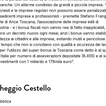
banche. Un allarme condiviso da grandi e piccole imprese. ‘
i onesti e le imprese regolari non possono essere penalizzati
i sedicenti imprese e professionisti - premette Stefano Frang
te di Ance Toscana, l’associazione delle imprese edili di
tria - e i bonus fiscali non vanno resi di fatto inapplicabili,
re un decreto nuovo ogni mese; anzi i bonus vanno stabili
tezza ai cittadini e alle imprese, evitando inutili e pericolos
l tempo che non si conciliano con qualità e sicurezza dei lav
per l’utilizzo del super bonus la Toscana come detto è al q
 Italia per numero di asseverazioni depositate (8.455) e al s
investimenti con 1 miliardo e 178mila euro”.
heggio Cestello
bblica