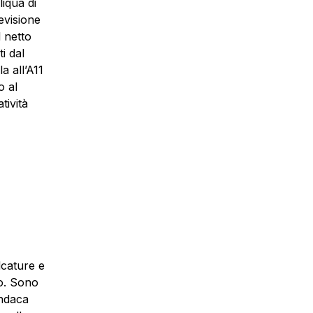
liqua di
evisione
l netto
i dal
a all’A11
o al
tività
lcature e
no. Sono
indaca