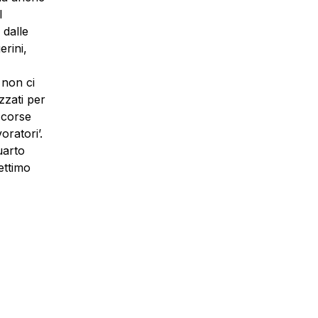
I
 dalle
erini,
 non ci
zzati per
e corse
oratori’.
uarto
ettimo