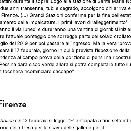
Bettini durante il sopralluogo alla stazione di Santa Maria N
due anni transenne, tubi e degrado, accolgono chi arriva e
 Firenze. (…) Grandi Stazioni conferma per la fine dell’estat
amento delle impalcature. I primi lavori di ‘alleggerimento’
nno il via lunedì e dureranno una ventina di giorni: si inizie
re l’attuale ponteggio che sorregge parte del solaio crollato
uglio del 2019 per poi passare all’ingresso. Ma la vera ‘prov
sarà il 17 febbraio, giorno in cui è prevista l’ispezione della
ndenza al campo prova della porzione di pensilina ricostrui
essina darà disco verde allora si potrà completare tutto il 
ti toccherà ricominciare daccapo”.
Firenze
bblica
del 12 febbraio si legge: “E’ anticipata a fine settem
one della fresa per lo scavo delle gallerie per il