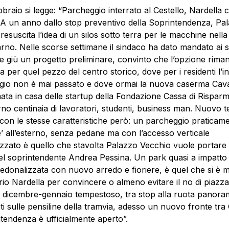
ebbraio si legge: “Parcheggio interrato al Cestello, Nardella c
 A un anno dallo stop preventivo della Soprintendenza, Pa
resuscita l’idea di un silos sotto terra per le macchine nella
rarno. Nelle scorse settimane il sindaco ha dato mandato ai su
re giù un progetto preliminare, convinto che l’opzione rima
ca per quel pezzo del centro storico, dove per i residenti l’
io non è mai passato e dove ormai la nuova caserma Caval
ata in casa delle startup della Fondazione Cassa di Risparm
rno centinaia di lavoratori, studenti, business man. Nuovo t
on le stesse caratteristiche però: un parcheggio praticam
ile’ all’esterno, senza pedane ma con l’accesso verticale
zato è quello che stavolta Palazzo Vecchio vuole portare 
el soprintendente Andrea Pessina. Un park quasi a impatto
edonalizzata con nuovo arredo e fioriere, è quel che si è 
rio Nardella per convincere o almeno evitare il no di piazza P
 dicembre-gennaio tempestoso, tra stop alla ruota panora
ti sulle pensiline della tramvia, adesso un nuovo fronte t
tendenza è ufficialmente aperto”.