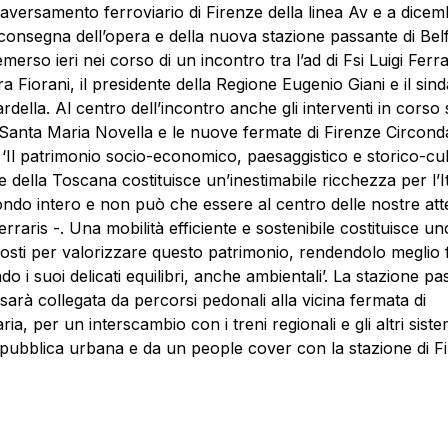
raversamento ferroviario di Firenze della linea Av e a dice
consegna dell’opera e della nuova stazione passante di Belf
erso ieri nei corso di un incontro tra l’ad di Fsi Luigi Ferrar
era Fiorani, il presidente della Regione Eugenio Giani e il sin
rdella. Al centro dell’incontro anche gli interventi in corso
Santa Maria Novella e le nuove fermate di Firenze Circond
 ‘Il patrimonio socio-economico, paesaggistico e storico-cul
e della Toscana costituisce un’inestimabile ricchezza per l’It
ondo intero e non può che essere al centro delle nostre att
erraris -. Una mobilità efficiente e sostenibile costituisce un
sti per valorizzare questo patrimonio, rendendolo meglio f
do i suoi delicati equilibri, anche ambientali’. La stazione pa
 sarà collegata da percorsi pedonali alla vicina fermata di
ia, per un interscambio con i treni regionali e gli altri sistem
 pubblica urbana e da un people cover con la stazione di F