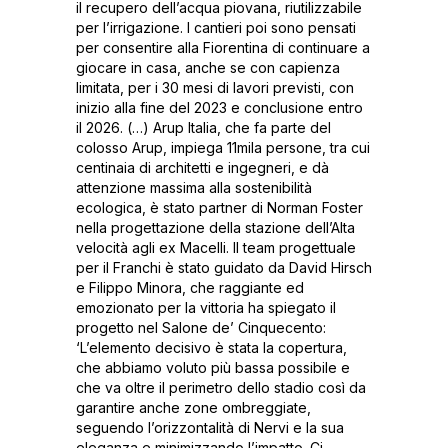
il recupero dell’acqua piovana, riutilizzabile
per l’irrigazione. I cantieri poi sono pensati
per consentire alla Fiorentina di continuare a
giocare in casa, anche se con capienza
limitata, per i 30 mesi di lavori previsti, con
inizio alla fine del 2023 e conclusione entro
il 2026. (…) Arup Italia, che fa parte del
colosso Arup, impiega 11mila persone, tra cui
centinaia di architetti e ingegneri, e dà
attenzione massima alla sostenibilità
ecologica, è stato partner di Norman Foster
nella progettazione della stazione dell’Alta
velocità agli ex Macelli. Il team progettuale
per il Franchi è stato guidato da David Hirsch
e Filippo Minora, che raggiante ed
emozionato per la vittoria ha spiegato il
progetto nel Salone de’ Cinquecento:
‘L’elemento decisivo è stata la copertura,
che abbiamo voluto più bassa possibile e
che va oltre il perimetro dello stadio così da
garantire anche zone ombreggiate,
seguendo l’orizzontalità di Nervi e la sua
eleganza e minimizzando l’impatto. Ci