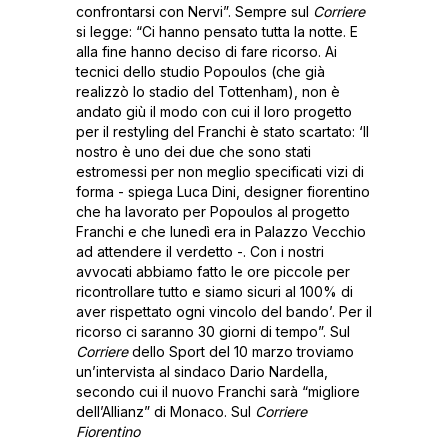
confrontarsi con Nervi”. Sempre sul
Corriere
si legge: “Ci hanno pensato tutta la notte. E
alla fine hanno deciso di fare ricorso. Ai
tecnici dello studio Popoulos (che già
realizzò lo stadio del Tottenham), non è
andato giù il modo con cui il loro progetto
per il restyling del Franchi è stato scartato: ‘Il
nostro è uno dei due che sono stati
estromessi per non meglio specificati vizi di
forma - spiega Luca Dini, designer fiorentino
che ha lavorato per Popoulos al progetto
Franchi e che lunedì era in Palazzo Vecchio
ad attendere il verdetto -. Con i nostri
avvocati abbiamo fatto le ore piccole per
ricontrollare tutto e siamo sicuri al 100% di
aver rispettato ogni vincolo del bando’. Per il
ricorso ci saranno 30 giorni di tempo”. Sul
Corriere
dello Sport del 10 marzo troviamo
un’intervista al sindaco Dario Nardella,
secondo cui il nuovo Franchi sarà “migliore
dell’Allianz” di Monaco. Sul
Corriere
Fiorentino