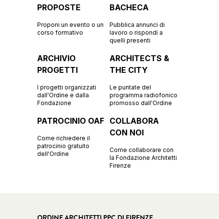
PROPOSTE
BACHECA
Proponi un evento o un
Pubblica annunci di
corso formativo
lavoro o rispondi a
quelli presenti
ARCHIVIO
ARCHITECTS &
PROGETTI
THE CITY
I progetti organizzati
Le puntate del
dall'Ordine e dalla
programma radiofonico
Fondazione
promosso dall'Ordine
PATROCINIO OAF
COLLABORA
CON NOI
Come richiedere il
patrocinio gratuito
Come collaborare con
dell'Ordine
la Fondazione Architetti
Firenze
ORDINE ARCHITETTI PPC DI FIRENZE