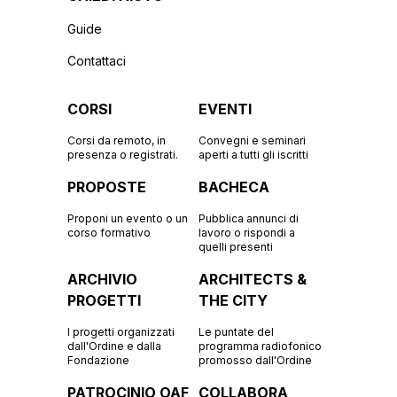
Guide
Contattaci
CORSI
EVENTI
Corsi da remoto, in
Convegni e seminari
presenza o registrati.
aperti a tutti gli iscritti
PROPOSTE
BACHECA
Proponi un evento o un
Pubblica annunci di
corso formativo
lavoro o rispondi a
quelli presenti
ARCHIVIO
ARCHITECTS &
PROGETTI
THE CITY
I progetti organizzati
Le puntate del
dall'Ordine e dalla
programma radiofonico
Fondazione
promosso dall'Ordine
PATROCINIO OAF
COLLABORA