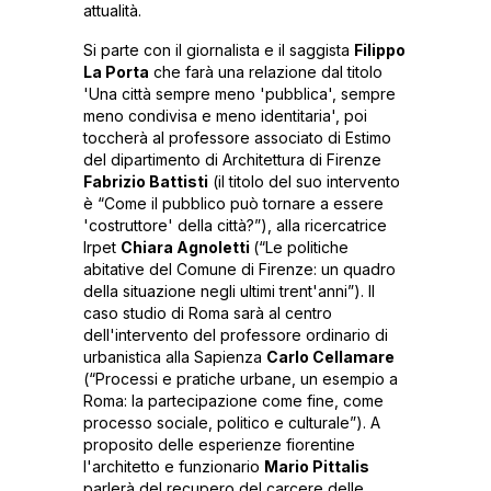
attualità.
Si parte con il giornalista e il saggista
Filippo
La Porta
che farà una relazione dal titolo
'Una città sempre meno 'pubblica', sempre
meno condivisa e meno identitaria', poi
toccherà al professore associato di Estimo
del dipartimento di Architettura di Firenze
Fabrizio Battisti
(il titolo del suo intervento
è “Come il pubblico può tornare a essere
'costruttore' della città?”), alla ricercatrice
Irpet
Chiara Agnoletti
(“Le politiche
abitative del Comune di Firenze: un quadro
della situazione negli ultimi trent'anni”). Il
caso studio di Roma sarà al centro
dell'intervento del professore ordinario di
urbanistica alla Sapienza
Carlo Cellamare
(“Processi e pratiche urbane, un esempio a
Roma: la partecipazione come fine, come
processo sociale, politico e culturale”). A
proposito delle esperienze fiorentine
l'architetto e funzionario
Mario Pittalis
parlerà del recupero del carcere delle