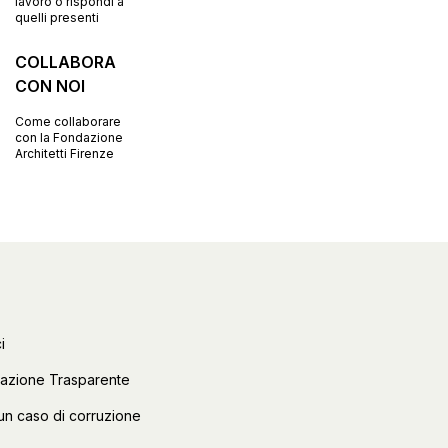
lavoro o rispondi a
quelli presenti
COLLABORA
CON NOI
Come collaborare
con la Fondazione
Architetti Firenze
i
razione Trasparente
un caso di corruzione