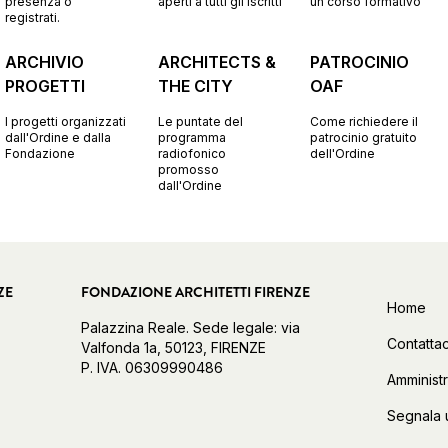
presenza o
aperti a tutti gli iscritti
un corso formativo
registrati.
ARCHIVIO
ARCHITECTS &
PATROCINIO
PROGETTI
THE CITY
OAF
I progetti organizzati
Le puntate del
Come richiedere il
dall'Ordine e dalla
programma
patrocinio gratuito
Fondazione
radiofonico
dell'Ordine
promosso
dall'Ordine
ZE
FONDAZIONE ARCHITETTI FIRENZE
Home
Palazzina Reale. Sede legale: via
Contattac
Valfonda 1a, 50123, FIRENZE
P. IVA. 06309990486
Amminist
Segnala 