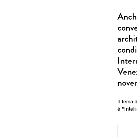
Anche
conve
archi
condi
Inter
Venez
nove
Il tema 
è "Intell