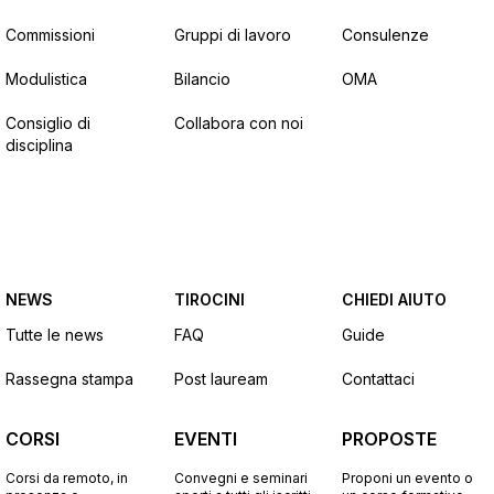
Commissioni
Gruppi di lavoro
Consulenze
Modulistica
Bilancio
OMA
Consiglio di
Collabora con noi
disciplina
NEWS
TIROCINI
CHIEDI AIUTO
Tutte le news
FAQ
Guide
Rassegna stampa
Post lauream
Contattaci
CORSI
EVENTI
PROPOSTE
Corsi da remoto, in
Convegni e seminari
Proponi un evento o