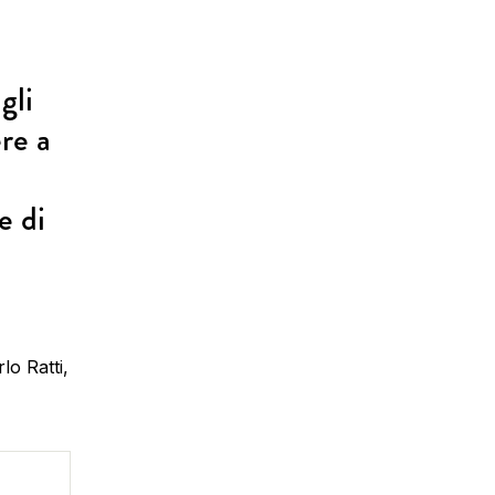
gli
ere a
e di
lo Ratti,