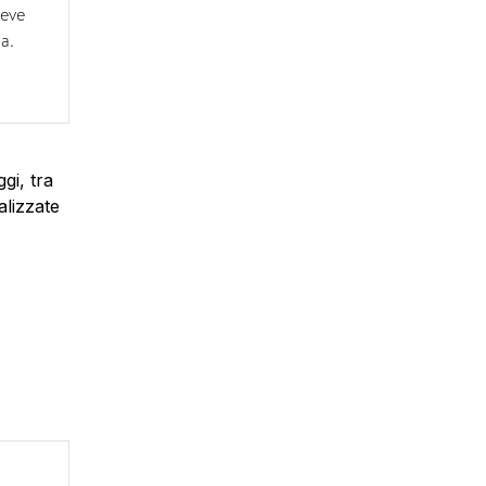
deve
a.
gi, tra
alizzate