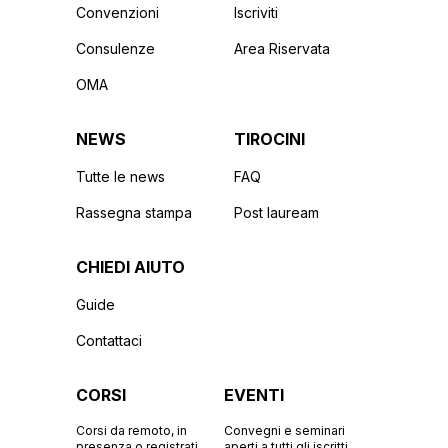
Convenzioni
Iscriviti
Consulenze
Area Riservata
OMA
NEWS
TIROCINI
Tutte le news
FAQ
Rassegna stampa
Post lauream
CHIEDI AIUTO
Guide
Contattaci
CORSI
EVENTI
Corsi da remoto, in
Convegni e seminari
presenza o registrati.
aperti a tutti gli iscritti