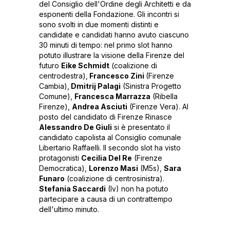
del Consiglio dell'Ordine degli Architetti e da
esponenti della Fondazione. Gli incontri si
sono svolti in due momenti distinti e
candidate e candidati hanno avuto ciascuno
30 minuti di tempo: nel primo slot hanno
potuto illustrare la visione della Firenze del
futuro
Eike Schmidt
(coalizione di
centrodestra),
Francesco Zini
(Firenze
Cambia),
Dmitrij Palagi
(Sinistra Progetto
Comune),
Francesca Marrazza
(Ribella
Firenze),
Andrea Asciuti
(Firenze Vera). Al
posto del candidato di Firenze Rinasce
Alessandro De Giuli
si è presentato il
candidato capolista al Consiglio comunale
Libertario Raffaelli. Il secondo slot ha visto
protagonisti
Cecilia Del Re
(Firenze
Democratica),
Lorenzo Masi
(M5s),
Sara
Funaro
(coalizione di centrosinistra).
Stefania Saccardi
(Iv) non ha potuto
partecipare a causa di un contrattempo
dell'ultimo minuto.