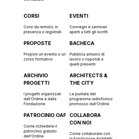
CORSI
EVENTI
Corsi da remoto, in
Convegni e seminari
presenza o registrati.
aperti a tutti gli iscritti
PROPOSTE
BACHECA
Proponi un evento o un
Pubblica annunci di
corso formativo
lavoro o rispondi a
quelli presenti
ARCHIVIO
ARCHITECTS &
PROGETTI
THE CITY
I progetti organizzati
Le puntate del
dall'Ordine e dalla
programma radiofonico
Fondazione
promosso dall'Ordine
PATROCINIO OAF
COLLABORA
CON NOI
Come richiedere il
patrocinio gratuito
Come collaborare con
dell'Ordine
la Fondazione Architetti