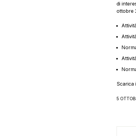
di intere
ottobre 
Attivi
Attivi
Normat
Attivi
Normat
Scarica i
5 OTTOB