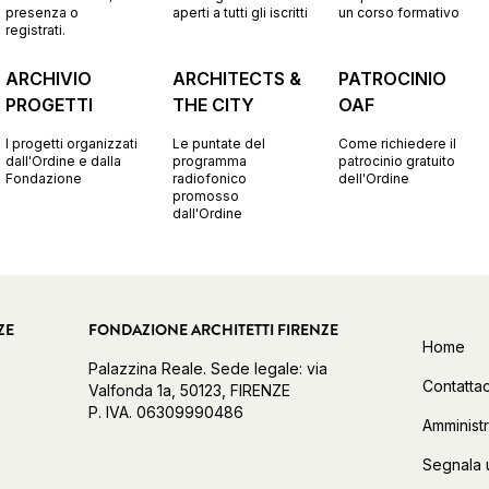
presenza o
aperti a tutti gli iscritti
un corso formativo
registrati.
ARCHIVIO
ARCHITECTS &
PATROCINIO
PROGETTI
THE CITY
OAF
I progetti organizzati
Le puntate del
Come richiedere il
dall'Ordine e dalla
programma
patrocinio gratuito
Fondazione
radiofonico
dell'Ordine
promosso
dall'Ordine
ZE
FONDAZIONE ARCHITETTI FIRENZE
Home
Palazzina Reale. Sede legale: via
Contattac
Valfonda 1a, 50123, FIRENZE
P. IVA. 06309990486
Amminist
Segnala 