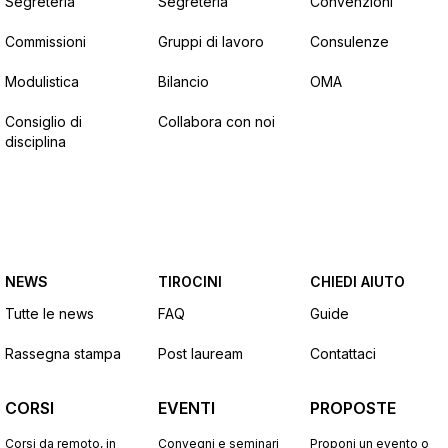
Segreteria
Segreteria
Convenzioni
Commissioni
Gruppi di lavoro
Consulenze
Modulistica
Bilancio
OMA
Consiglio di
Collabora con noi
disciplina
NEWS
TIROCINI
CHIEDI AIUTO
Tutte le news
FAQ
Guide
Rassegna stampa
Post lauream
Contattaci
CORSI
EVENTI
PROPOSTE
Corsi da remoto, in
Convegni e seminari
Proponi un evento o