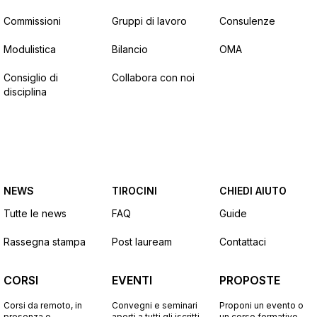
Commissioni
Gruppi di lavoro
Consulenze
Modulistica
Bilancio
OMA
Consiglio di
Collabora con noi
disciplina
NEWS
TIROCINI
CHIEDI AIUTO
Tutte le news
FAQ
Guide
Rassegna stampa
Post lauream
Contattaci
CORSI
EVENTI
PROPOSTE
Corsi da remoto, in
Convegni e seminari
Proponi un evento o
presenza o
aperti a tutti gli iscritti
un corso formativo