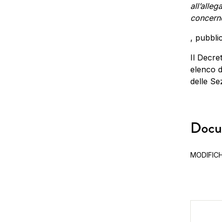
all’alle
concerne
, pubbli
Il Decre
elenco di
delle Se
Docum
MODIFICH