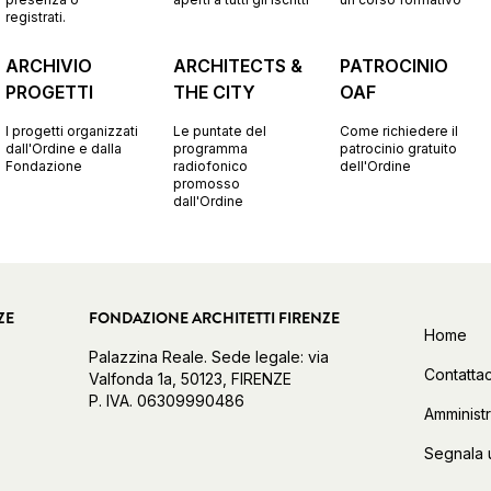
registrati.
ARCHIVIO
ARCHITECTS &
PATROCINIO
PROGETTI
THE CITY
OAF
I progetti organizzati
Le puntate del
Come richiedere il
dall'Ordine e dalla
programma
patrocinio gratuito
Fondazione
radiofonico
dell'Ordine
promosso
dall'Ordine
ZE
FONDAZIONE ARCHITETTI FIRENZE
Home
Palazzina Reale. Sede legale: via
Contattac
Valfonda 1a, 50123, FIRENZE
P. IVA. 06309990486
Amminist
Segnala 