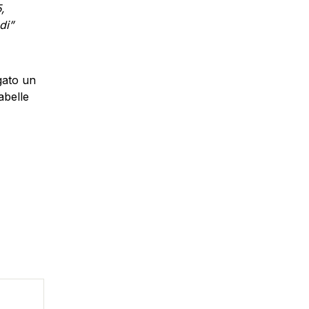
,
di”
egato un
abelle