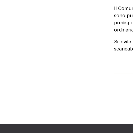
Il Comun
sono pub
predispo
ordinari
Si invit
scaricabi