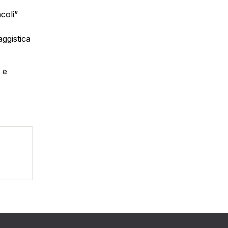
coli”
ggistica
 e