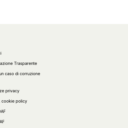
i
razione Trasparente
un caso di corruzione
ze privacy
 cookie policy
OAF
FAF