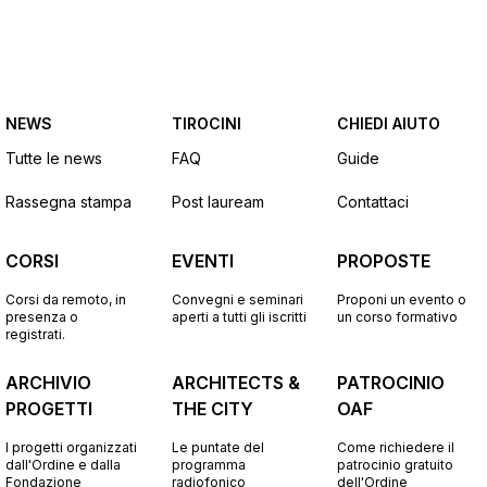
NEWS
TIROCINI
CHIEDI AIUTO
Tutte le news
FAQ
Guide
Rassegna stampa
Post lauream
Contattaci
CORSI
EVENTI
PROPOSTE
Corsi da remoto, in
Convegni e seminari
Proponi un evento o
presenza o
aperti a tutti gli iscritti
un corso formativo
registrati.
ARCHIVIO
ARCHITECTS &
PATROCINIO
PROGETTI
THE CITY
OAF
I progetti organizzati
Le puntate del
Come richiedere il
dall'Ordine e dalla
programma
patrocinio gratuito
Fondazione
radiofonico
dell'Ordine