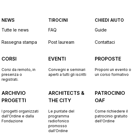
NEWS
TIROCINI
CHIEDI AIUTO
Tutte le news
FAQ
Guide
Rassegna stampa
Post lauream
Contattaci
CORSI
EVENTI
PROPOSTE
Corsi da remoto, in
Convegni e seminari
Proponi un evento o
presenza o
aperti a tutti gli iscritti
un corso formativo
registrati.
ARCHIVIO
ARCHITECTS &
PATROCINIO
PROGETTI
THE CITY
OAF
I progetti organizzati
Le puntate del
Come richiedere il
dall'Ordine e dalla
programma
patrocinio gratuito
Fondazione
radiofonico
dell'Ordine
promosso
dall'Ordine