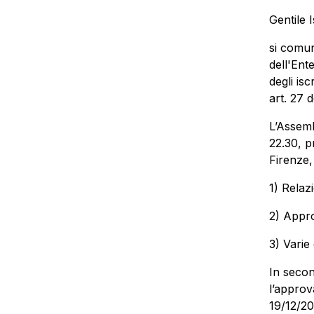
Gentile I
si comun
dell'Ent
degli is
art. 27 
L’Assemb
22.30, p
Firenze,
1) Relaz
2) Appro
3) Varie
In secon
l’approv
19/12/20