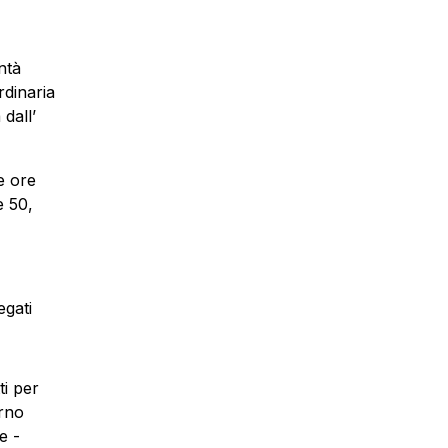
ntà
rdinaria
 dall’
e ore
e 50,
egati
ti per
orno
e -