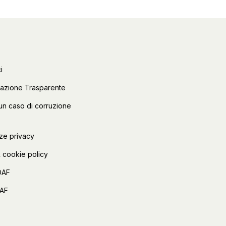
i
razione Trasparente
un caso di corruzione
ze privacy
 cookie policy
OAF
FAF