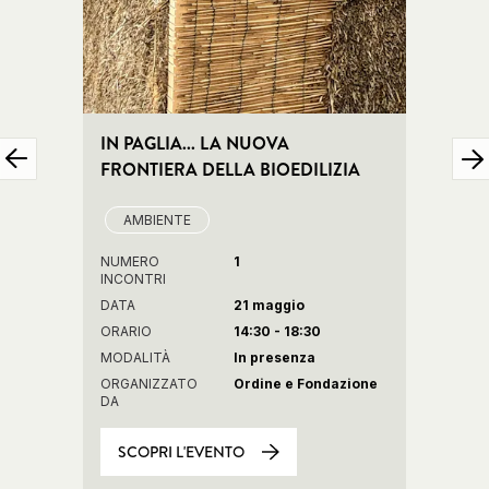
IN PAGLIA... LA NUOVA
LA P
FRONTIERA DELLA BIOEDILIZIA
FRONT
SEMI
REAL
AMBIENTE
NUMERO
1
INCONTRI
DATA
21 maggio
ORARIO
14:30 - 18:30
MODALITÀ
In presenza
ORGANIZZATO
Ordine e Fondazione
DA
SCOPRI L'EVENTO
SCO