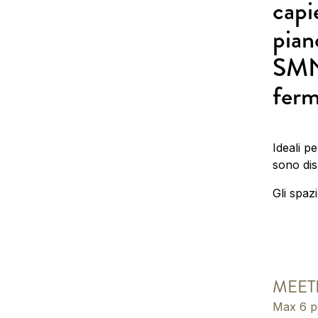
capi
pian
SMN,
ferm
Ideali p
sono disp
Gli spazi
MEET
Max 6 p