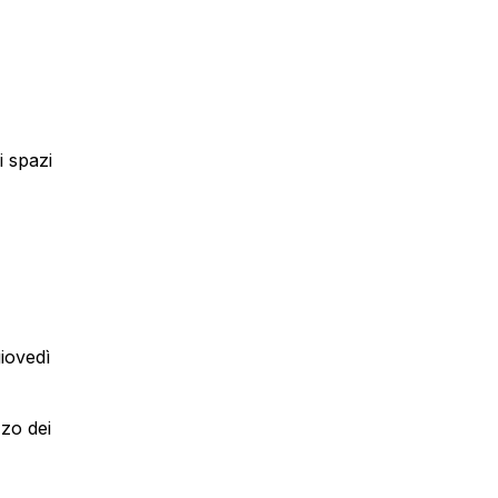
i spazi
giovedì
zzo dei