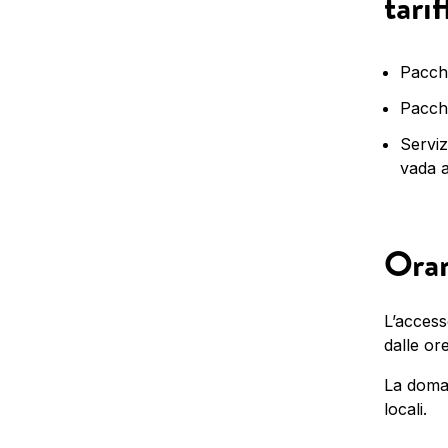
tarif
Pacche
Pacche
Serviz
vada al
Orar
L’access
dalle ore
La doman
locali.