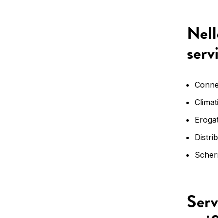
Nell
servi
Connes
Climat
Erogat
Distri
Scher
Serv