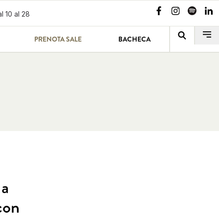
l 10 al 28
PRENOTA SALE
BACHECA
 a
con