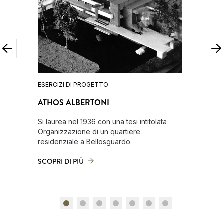
ESERCIZI DI PROGETTO
ESERCIZI
ATHOS ALBERTONI
GUIDO
Si laurea nel 1936 con una tesi intitolata
Nel 1936 
Organizzazione di un quartiere
Convento
residenziale a Bellosguardo.
Chianti.
SCOPRI DI PIÙ
SCOPRI D