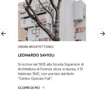
ORDINI ARCHITETTONICI
ORDINI A
LEONARDO SAVIOLI
RAFFAE
Si iscrive nel 1935 alla Scuola Superiore di
Si laurea
Architettura di Firenze dove si laurea, il 13
novembre 
febbraio 1941, con una tesi dal titolo
“Palazzo
“Centro Operaio Fiat”.
SCOPRI D
SCOPRI DI PIÙ