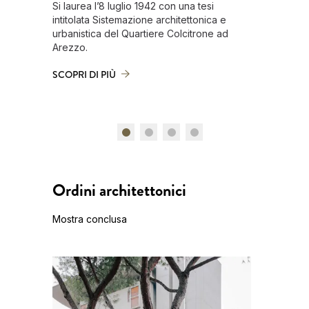
Si laurea l’8 luglio 1942 con una tesi
Si laurea
intitolata Sistemazione architettonica e
1940 con 
urbanistica del Quartiere Colcitrone ad
nel Tavol
Arezzo.
SCOPRI D
SCOPRI DI PIÙ
Ordini architettonici
Mostra conclusa