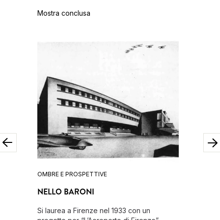
Mostra conclusa
OMBRE E PROSPETTIVE
OMBRE E 
NELLO BARONI
LANDO 
Si laurea a Firenze nel 1933 con un
Si laurea