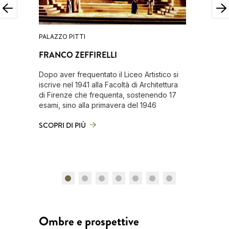
PALAZZO PITTI
PALAZZO 
FRANCO ZEFFIRELLI
GIOVAN
Dopo aver frequentato il Liceo Artistico si
Dopo aver
iscrive nel 1941 alla Facoltà di Architettura
si iscriv
di Firenze che frequenta, sostenendo 17
si laurea
esami, sino alla primavera del 1946
“Centro i
Cascine”
SCOPRI DI PIÙ
SCOPRI D
Ombre e prospettive