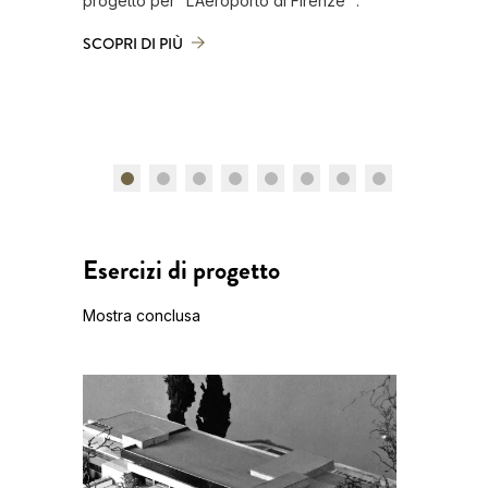
progetto per “L’Aeroporto di Firenze” .
Bonifica e
SCOPRI DI PIÙ
SCOPRI D
Esercizi di progetto
Mostra conclusa