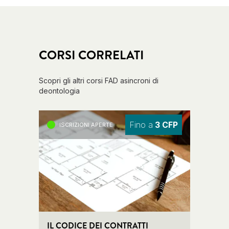
CORSI CORRELATI
Scopri gli altri corsi FAD asincroni di
deontologia
Fino a
3 CFP
ISCRIZIONI APERTE
ISC
IL CODICE DEI CONTRATTI
ETICA