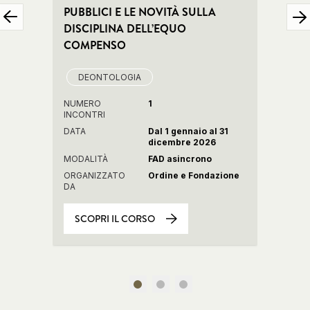
PUBBLICI E LE NOVITÀ SULLA
Doveri
DISCIPLINA DELL’EQUO
legali
COMPENSO
DE
DEONTOLOGIA
NUME
INCON
NUMERO
1
INCONTRI
DATA
DATA
Dal 1 gennaio al 31
dicembre 2026
MODAL
MODALITÀ
FAD asincrono
ORGAN
DA
ORGANIZZATO
Ordine e Fondazione
DA
SCOPRI IL CORSO
SCO