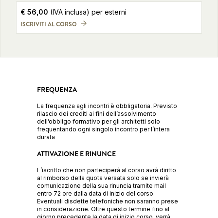
€
56,00
(IVA inclusa)
per esterni
ISCRIVITI AL CORSO
FREQUENZA
La frequenza agli incontri è obbligatoria. Previsto
rilascio dei crediti ai fini dell’assolvimento
dell’obbligo formativo per gli architetti solo
frequentando ogni singolo incontro per l’intera
durata
ATTIVAZIONE E RINUNCE
L’iscritto che non parteciperà al corso avrà diritto
al rimborso della quota versata solo se invierà
comunicazione della sua rinuncia tramite mail
entro 72 ore dalla data di inizio del corso.
Eventuali disdette telefoniche non saranno prese
in considerazione. Oltre questo termine fino al
giorno precedente la data di inizio corso, verrà