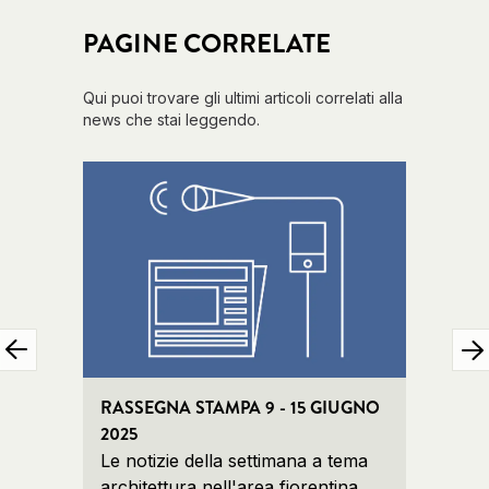
PAGINE CORRELATE
Qui puoi trovare gli ultimi articoli correlati alla
news che stai leggendo.
RASSEGNA STAMPA 9 - 15 GIUGNO
RASS
2025
2025
Le notizie della settimana a tema
Le no
architettura nell'area fiorentina
archit