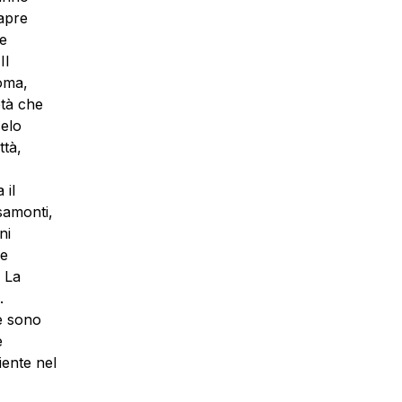
 apre
le
Il
oma,
età che
selo
ttà,
 il
asamonti,
ni
 e
. La
.
e sono
e
iente nel