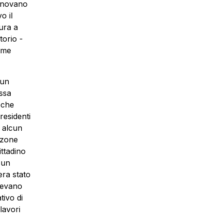
monovano
o il
ura a
torio -
come
 un
essa
 che
 residenti
a alcun
 zone
ittadino
sun
era stato
vevano
ativo di
lavori