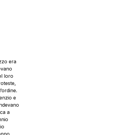
azzo era
vevano
l loro
oteste,
l’ordine.
lenzio e
tendevano
ica a
nnio
io
anno