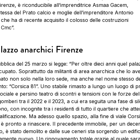
irenze, è riconducibile all’imprenditrice Asmaa Gacem,
tessa del Prato calcio e moglie dell’imprenditore Antonio
 che ha di recente acquisito il colosso delle costruzioni
 Cmc”.
lazzo anarchici Firenze
blica del 25 marzo si legge: “Per oltre dieci anni quel pal
cupato. Soprattutto da militanti di area anarchica che lo a
ato non solo nella loro sede, ma anche nel nome stesso de
o: “Corsica 81”. Uno stabile rimasto a lungo un luogo di pr
sociale e persino teatro di scontri e tensioni con le forze del
gomberi tra il 2022 e il 2023, a cui era seguita una fase di si
o, con incognite tra i residenti di tutto il quartiere che at
alificazione. Ma adesso quello spazio, alla fine di viale Cors
 è pronto a rinascere. Il precedente immobile, per un dece
, è stato demolito e dalle sue ceneri sta sorgendo un edific
amente nuovo. Un rinnovamento totale grazie al quale sar