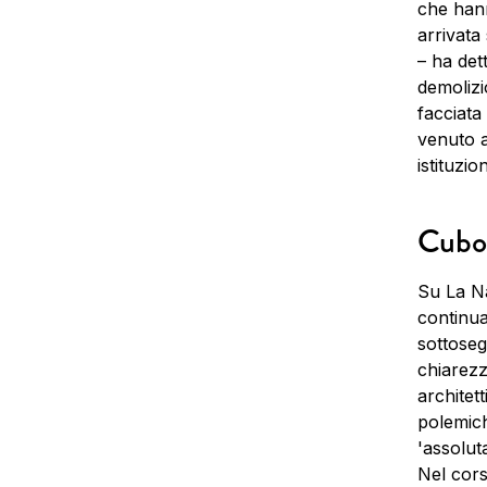
che hann
arrivata 
– ha det
demolizi
facciata
venuto a
istituzion
Cubo
Su La Na
continua
sottoseg
chiarezz
architett
polemich
'assolut
Nel cors