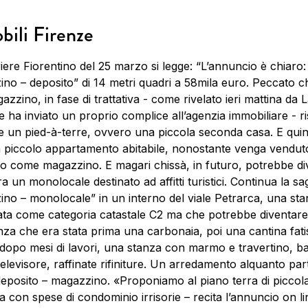
ili Firenze
iere Fiorentino del 25 marzo si legge: “L’annuncio è chiaro:
no – deposito” di 14 metri quadri a 58mila euro. Peccato c
azzino, in fase di trattativa - come rivelato ieri mattina da 
e ha inviato un proprio complice all’agenzia immobiliare - ri
e un pied-à-terre, ovvero una piccola seconda casa. E quind
n piccolo appartamento abitabile, nonostante venga vendut
to come magazzino. E magari chissà, in futuro, potrebbe di
ra un monolocale destinato ad affitti turistici. Continua la sa
no – monolocale” in un interno del viale Petrarca, una st
cata come categoria catastale C2 ma che potrebbe diventare 
za che era stata prima una carbonaia, poi una cantina fati
dopo mesi di lavori, una stanza con marmo e travertino, b
televisore, raffinate rifiniture. Un arredamento alquanto par
eposito – magazzino. «Proponiamo al piano terra di piccol
a con spese di condominio irrisorie – recita l’annuncio on li