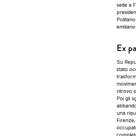
sede a F
presiden
Politano
emiliano
Ex pa
Su Repub
stato oc
trasform
moviment
ritrovo 
Poi gli s
abbandon
una riqu
Firenze,
occupato
complet