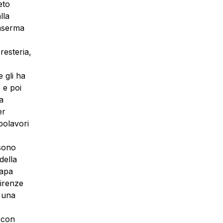
eto
lla
caserma
resteria,
 gli ha
 e poi
a
er
polavori
 sono
della
Papa
Firenze
ò una
, con