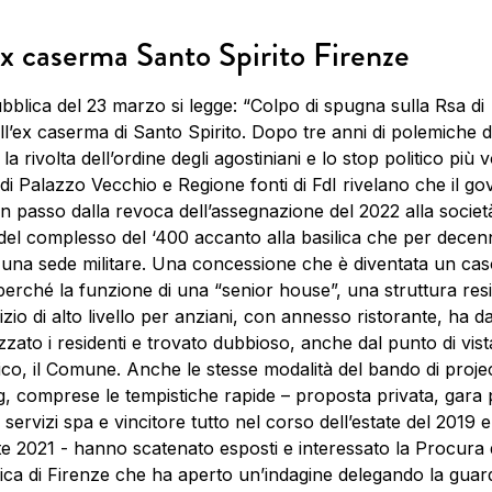
x caserma Santo Spirito Firenze
blica del 23 marzo si legge: “Colpo di spugna sulla Rsa di
ll’ex caserma di Santo Spirito. Dopo tre anni di polemiche d
 la rivolta dell’ordine degli agostiniani e lo stop politico più v
 di Palazzo Vecchio e Regione fonti di FdI rivelano che il g
n passo dalla revoca dell’assegnazione del 2022 alla societ
del complesso del ‘400 accanto alla basilica che per decen
 una sede militare. Una concessione che è diventata un cas
perché la funzione di una “senior house”, una struttura res
vizio di alto livello per anziani, con annesso ristorante, ha d
zzato i residenti e trovato dubbioso, anche dal punto di vist
ico, il Comune. Anche le stesse modalità del bando di proje
g, comprese le tempistiche rapide – proposta privata, gara 
 servizi spa e vincitore tutto nel corso dell’estate del 2019 e
ate 2021 - hanno scatenato esposti e interessato la Procura 
ca di Firenze che ha aperto un’indagine delegando la guard