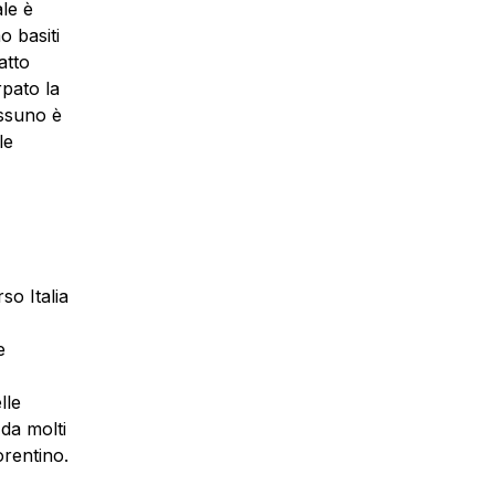
le è
o basiti
atto
rpato la
essuno è
le
so Italia
e
lle
 da molti
orentino.