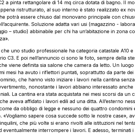
2 a pinta rettangolare di 14 mq circa dotata di bagno. Il 
appena ristrutturato, al suo interno è stato realizzato ex nov
he potrà essere chiuso dal monovano principale con chius
ell’acquirente. Soluzione adatta vari usi (magazzino - labora
gio – studio) abbinabile per chi ha un’abitazione in zona 
nza».
che uno studio professionale ha categoria catastale A10 e
rio C3. E poi nell’annuncio ci sono le foto, sempre della st
che viene definita sia salone che camera da letto. Un luogo
imi mesi ha avuto i riflettori puntati, soprattutto da parte dei
ominio, che hanno visto iniziare i lavori nella cantina senz
avvertimento, nonostante i lavori abbiano interessato anche
iali. La cantina era stata acquistata nei mesi scorsi da un c
 che aveva affidato i lavori edili ad una ditta. All’esterno nes
 come da obbligo di legge e nessuno dei quattro condomini 
o. «Vogliamo sapere cosa succede sotto le nostre case», a
 inquilini, che più volte si erano rivolti alle istituzioni nel tent
d eventualmente interrompere i lavori. E adesso, terminati i 