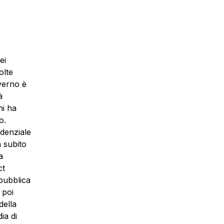
ei
olte
overno è
à
ni ha
o.
idenziale
a subito
a
ct
pubblica
 poi
della
ia di