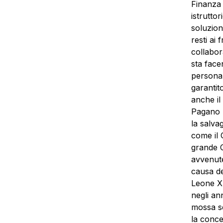
Finanza 
istrutto
soluzion
resti ai
collabor
sta face
personal
garantit
anche il
Pagano h
la salva
come il 
grande C
avvenute
causa de
Leone XI
negli an
mossa se
la conce