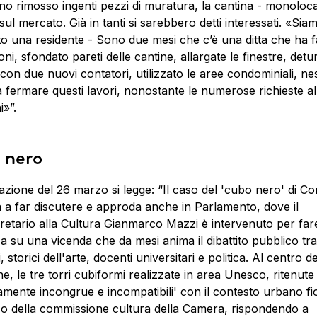
o rimosso ingenti pezzi di muratura, la cantina - monoloca
sul mercato. Già in tanti si sarebbero detti interessati. «Siam
to una residente - Sono due mesi che c’è una ditta che ha f
oni, sfondato pareti delle cantine, allargate le finestre, detu
 con due nuovi contatori, utilizzato le aree condominiali, n
 fermare questi lavori, nonostante le numerose richieste al
i»”.
 nero
zione del 26 marzo si legge: “Il caso del 'cubo nero' di Cor
 a far discutere e approda anche in Parlamento, dove il
retario alla Cultura Gianmarco Mazzi è intervenuto per far
a su una vicenda che da mesi anima il dibattito pubblico tra
i, storici dell'arte, docenti universitari e politica. Al centro de
e, le tre torri cubiformi realizzate in area Unesco, ritenute
amente incongrue e incompatibili' con il contesto urbano fi
o della commissione cultura della Camera, rispondendo a