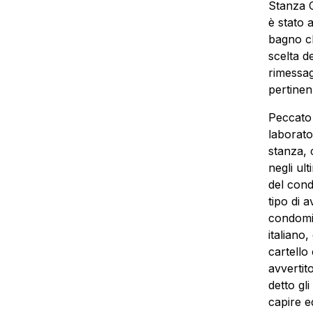
Stanza C
è stato 
bagno c
scelta d
rimessag
pertine
Peccato 
laborato
stanza, 
negli ult
del cond
tipo di 
condomin
italiano,
cartello
avvertit
detto gli
capire e