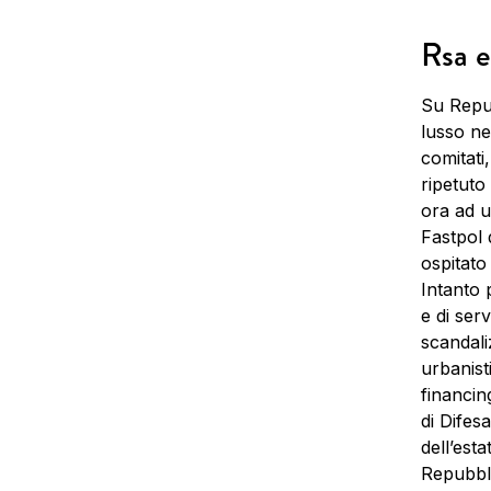
Rsa e
Su Repub
lusso ne
comitati,
ripetuto
ora ad u
Fastpol 
ospitato
Intanto 
e di ser
scandali
urbanist
financin
di Difesa
dell’est
Repubbli