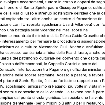
a svolgere accertamenti, tuttora in corso e coperti da segr
rio. Il priore di Santo Spirito padre Giuseppe Pagano, ostile a
e della Rsa di lusso e strenuo sostenitore dell’idea che la 
 frati ospitando tra l’altro anche un centro di formazione (in
azione con l’Università agostiniana Usa di Villanova) con fo
ndo una battaglia sulla vicenda: nei mesi scorsi ha
mente incontrato il ministro della Difesa Guido Crosetto che
o interessamento per fermare la procedura di assegnazione
 ministro della cultura Alessandro Giuli. Anche quest’ultimo 
a espresso contrarietà all’idea della Rsa di lusso, anche p
guardia del patrimonio culturale del convento che ospita ca
Chiostro dell’Ammannati, la Cappella Corsini e parte del
enacolo. Interlocuzioni tra Pagano e gli uffici dei ministeri
 anche nelle scorse settimane. Adesso a pesare, a favore 
l priore di Santo Spirito, è il suo fortissimo rapporto con 
V, agostiniano, amicissimo di Pagano, più volte in visita in 
ni scorsi e conoscitore della vicenda. La revoca non è per
mplice dal punto di vista giuridico. La società che ha vinto
ssione trentennale (per 5 milioni più altri 8 per il restauro)