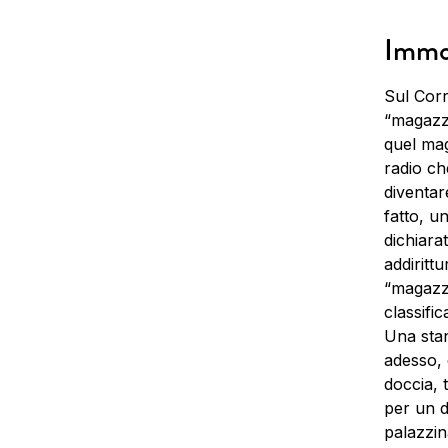
Immob
Sul Corr
“magazzi
quel mag
radio ch
diventar
fatto, u
dichiara
addirittu
“magazzi
classifi
Una stan
adesso, 
doccia, 
per un d
palazzin