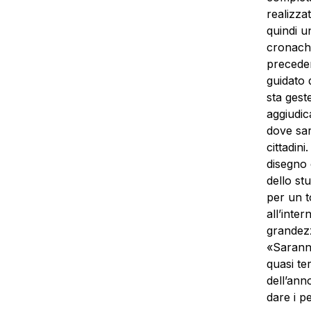
realizza
quindi u
cronache
preceden
guidato 
sta gest
aggiudica
dove sar
cittadin
disegno 
dello st
per un t
all’inte
grandezz
«Saranno
quasi te
dell’ann
dare i p