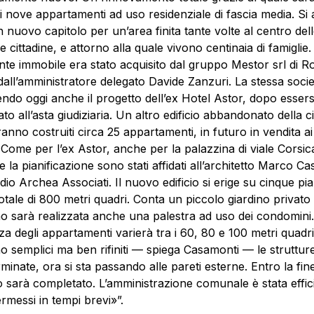
ti nove appartamenti ad uso residenziale di fascia media. Si
n nuovo capitolo per un’area finita tante volte al centro del
 cittadine, e attorno alla quale vivono centinaia di famiglie. 
te immobile era stato acquisito dal gruppo Mestor srl di R
dall’amministratore delegato Davide Zanzuri. La stessa soci
endo oggi anche il progetto dell’ex Hotel Astor, dopo esser
to all’asta giudiziaria. Un altro edificio abbandonato della ci
anno costruiti circa 25 appartamenti, in futuro in vendita ai
i. Come per l’ex Astor, anche per la palazzina di viale Corsica
e la pianificazione sono stati affidati all’architetto Marco C
udio Archea Associati. Il nuovo edificio si erige su cinque pia
otale di 800 metri quadri. Conta un piccolo giardino privato
rno sarà realizzata anche una palestra ad uso dei condomini
a degli appartamenti varierà tra i 60, 80 e 100 metri quadri
 semplici ma ben rifiniti — spiega Casamonti — le struttur
rminate, ora si sta passando alle pareti esterne. Entro la fin
o sarà completato. L’amministrazione comunale è stata effic
ermessi in tempi brevi»”.