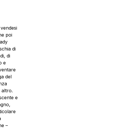
 vendesi
he poi
Lady
schia di
i, di
o e
ventare
ga del
anza
altro.
scente e
agno,
ticolare
a
ne –