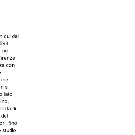
6
n cui dal
.593
e ne
Firenze
enza con
e
ione
n si
o lato
ino,
porta di
 del
ori, fino
o studio