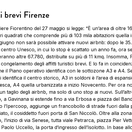
ti brevi Firenze
iere Fiorentino del 27 maggio si legge: “È un’area di oltre 1
ri quadrati che comprende più di 103 mila abitazioni quella i
giugno non sarà possibile attivare nuovi airbnb: dopo le 35
 centro Unesco, in cui lo stop è scattato un anno fa, ora s
ranno altre 67.780, distribuite su più di 11 kmq. Insomma, 
il congelamento degli affitti turistici brevi. E lo fa in coincid
he il Piano operativo identifica con le sottozone A3 e A4. S
 identifica il centro storico, A3 in soldoni è l’area di espans
esca, A4 quella urbanizzata a inizio Novecento. Per ora no
 un taglio degli airbnb, ma solo di uno stop ai nuovi. Sull’altr
o, a Gavinana si estende fino a via Erbosa e piazza del Band
o l’Ipercoop, aggiunge un francobollo di strade fuori dalla 
ato, il cosiddetto fuori porta di San Niccolò. Oltre alla zona
 l’inizio di via Senese, tutta viale Petrarca, piazza Pier Vett
 Paolo Uccello, la porta d’ingresso dell’Isolotto. In base all