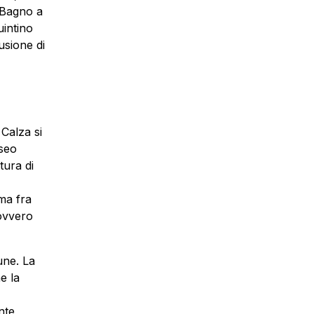
r Bagno a
uintino
usione di
 Calza si
useo
tura di
ima fra
 ovvero
une. La
e la
nte