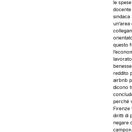
le spese
docente 
sindaca 
un’area d
collegam
orientat
questo 
l’econom
lavorato
benesser
reddito 
airbnb p
dicono tu
concludo
perché v
Firenze v
diritti 
negare qu
campo». 