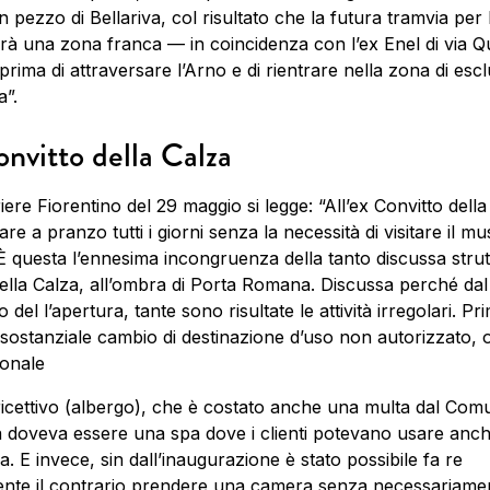
 pezzo di Bellariva, col risultato che la futura tramvia pe
vrà una zona franca — in coincidenza con l’ex Enel di via Q
prima di attraversare l’Arno e di rientrare nella zona di escl
”.
nvitto della Calza
iere Fiorentino del 29 maggio si legge: “All’ex Convitto della
re a pranzo tutti i giorni senza la necessità di visitare il m
 È questa l’ennesima incongruenza della tanto discussa strut
ella Calza, all’ombra di Porta Romana. Discussa perché dal
del l’apertura, tante sono risultate le attività irregolari. Pr
 sostanziale cambio di destinazione d’uso non autorizzato,
ionale
ricettivo (albergo), che è costato anche una multa dal Com
a doveva essere una spa dove i clienti potevano usare anch
ia. E invece, sin dall’inaugurazione è stato possibile fa re
ente il contrario prendere una camera senza necessariame