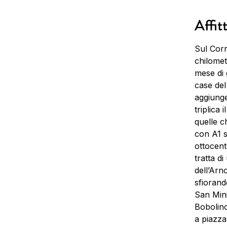
Affit
Sul Corr
chilomet
mese di 
case del
aggiunge
triplica 
quelle c
con A1 si
ottocent
tratta di
dell’Arn
sfiorand
San Mini
Bobolino,
a piazza