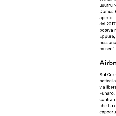
usufruir
Domus R
aperto i
dal 2017
poteva n
Eppure, 
nessuno 
museo”.
Airb
Sul Corr
battagli
via libe
Funaro. 
contrari
che ha ca
capogrup