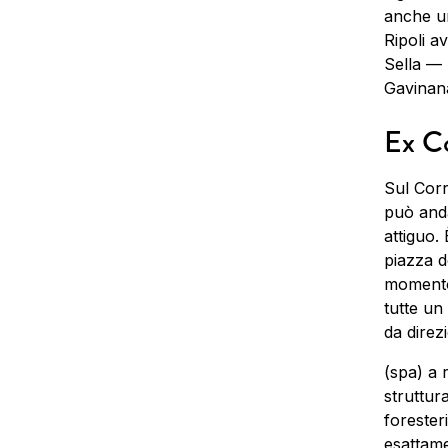
anche un
Ripoli a
Sella — 
Gavinana
Ex Co
Sul Corr
può anda
attiguo.
piazza d
momento 
tutte un
da direz
(spa) a 
struttur
forester
esattam