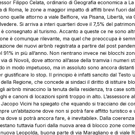
essor Filippo Celata, ordinario di Geografia economica a La
 di Roma, le zone a maggior impatto di affitti brevi fuori da
sono quelle attorno a viale Belfiore, via Pisana, Libertà, via 
lvedere. Si arriva a interi quartieri dove il 7,5% del patrimon
o è consegnato al turismo. Accanto a queste ce ne sono alt
sione è comunque rilevante, ma quel che preoccupa è sem
razione dei nuovi airbnb registrata a partire dal post pande
l 91% in più all’anno. Non rientrano invece nei blocchi z
i via di Novoli, dove attorno all’asse della tramvia i numeri 
o in modo impetuoso, ma in assoluto sono ancora distanti 
er giustificare lo stop. Il principio è infatti sancito dal Testo 
ella Regione, che concede ai sindaci il diritto di istituire bl
gli airbnb minaccino la tenuta della residenza, tra case sottr
unghi e canoni di locazioni spinti troppo in alto. L’assessore al
Jacopo Vicini ha spiegato che «quando si tracciano dei conf
pre un’abitazione dove non si potrà fare affitto turistico e 
ima dove si potrà ancora fare, è inevitabile». Dalla coerenza
stano tuttavia fuori dalla nuova area di blocco zone come
 nuova Leopolda, buona parte di via Maragliano e di viale R