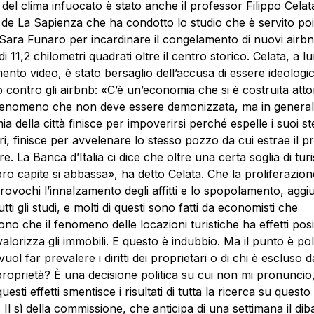
 del clima infuocato è stato anche il professor Filippo Celata
de La Sapienza che ha condotto lo studio che è servito poi
Sara Funaro per incardinare il congelamento di nuovi airbn
i 11,2 chilometri quadrati oltre il centro storico. Celata, a l
ento video, è stato bersaglio dell’accusa di essere ideolog
o contro gli airbnb: «C’è un’economia che si è costruita att
fenomeno che non deve essere demonizzata, ma in genera
ia della città finisce per impoverirsi perché espelle i suoi st
ri, finisce per avvelenare lo stesso pozzo da cui estrae il p
e. La Banca d’Italia ci dice che oltre una certa soglia di turi
pro capite si abbassa», ha detto Celata. Che la proliferazion
rovochi l’innalzamento degli affitti e lo spopolamento, aggi
tti gli studi, e molti di questi sono fatti da economisti che
no che il fenomeno delle locazioni turistiche ha effetti posit
alorizza gli immobili. E questo è indubbio. Ma il punto è poli
uol far prevalere i diritti dei proprietari o di chi è escluso d
di proprietà? È una decisione politica su cui non mi pronunci
esti effetti smentisce i risultati di tutta la ricerca su questo
Il sì della commissione, che anticipa di una settimana il dibat