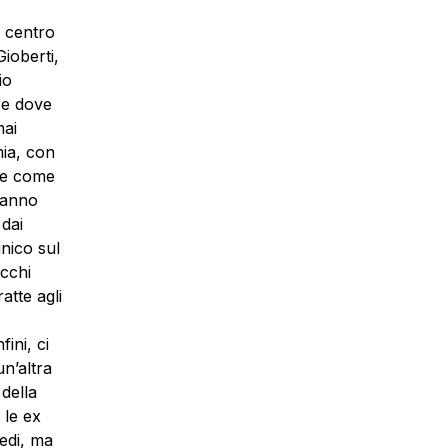
l centro
Gioberti,
io
re dove
mai
mia, con
one come
stanno
dai
unico sul
occhi
atte agli
ini, ci
un’altra
 della
 le ex
edi, ma