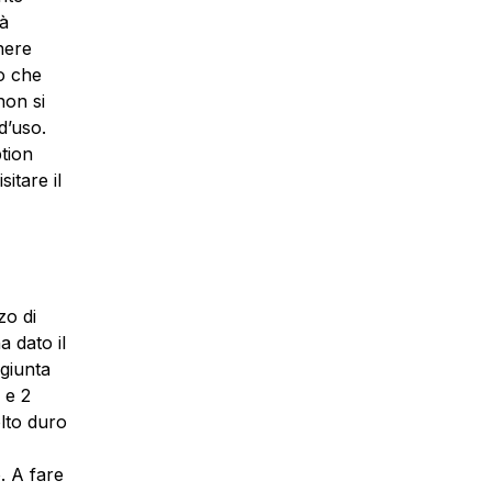
tà
nere
to che
non si
d’uso.
tion
itare il
zo di
 dato il
 giunta
 e 2
olto duro
. A fare