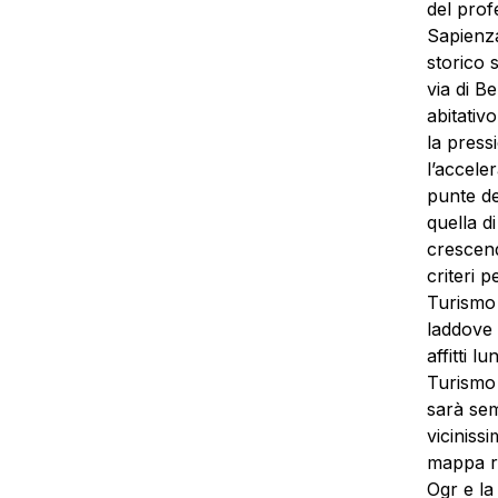
del prof
Sapienza
storico 
via di Be
abitativ
la pres
l’accele
punte de
quella d
crescend
criteri p
Turismo d
laddove 
affitti l
Turismo 
sarà sem
viciniss
mappa re
Ogr e la