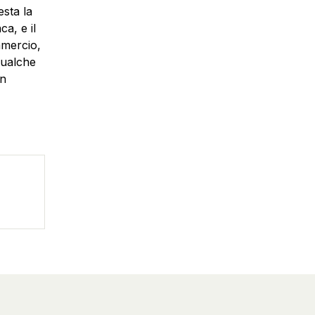
esta la
a, e il
mmercio,
qualche
in