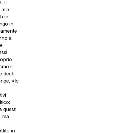
, il
 alla
b in
ungo in
icamente
orno a
le
essi
roprio
smo il
e degli
unge, «lo
ivi
tico:
a questi
o, ma
tito in