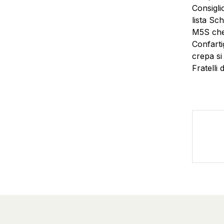
Consigli
lista Sc
M5S che 
Confarti
crepa si
Fratelli 