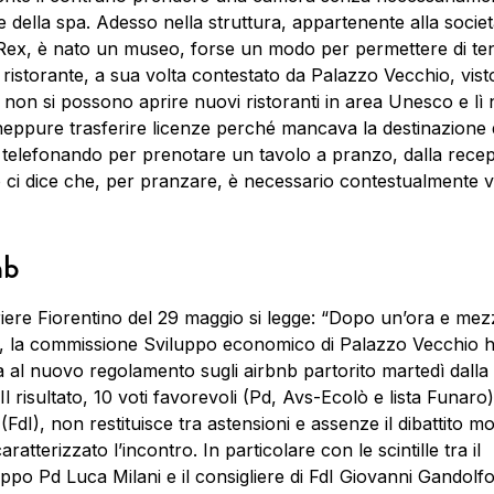
e della spa. Adesso nella struttura, appartenente alla socie
ex, è nato un museo, forse un modo per permettere di te
l ristorante, a sua volta contestato da Palazzo Vecchio, vis
 non si possono aprire nuovi ristoranti in area Unesco e lì 
eppure trasferire licenze perché mancava la destinazione 
telefonando per prenotare un tavolo a pranzo, dalla recep
ci dice che, per pranzare, è necessario contestualmente vis
nb
iere Fiorentino del 29 maggio si legge: “Dopo un’ora e mez
a, la commissione Sviluppo economico di Palazzo Vecchio ha
ra al nuovo regolamento sugli airbnb partorito martedì dalla
Il risultato, 10 voti favorevoli (Pd, Avs-Ecolò e lista Funaro)
 (FdI), non restituisce tra astensioni e assenze il dibattito m
ratterizzato l’incontro. In particolare con le scintille tra il
po Pd Luca Milani e il consigliere di FdI Giovanni Gandolfo