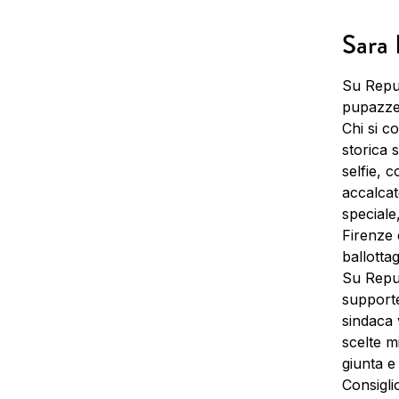
Sara 
Su Repub
pupazzet
Chi si 
storica 
selfie, 
accalcat
speciale
Firenze 
ballotta
Su Repub
supporte
sindaca 
scelte m
giunta e
Consigli