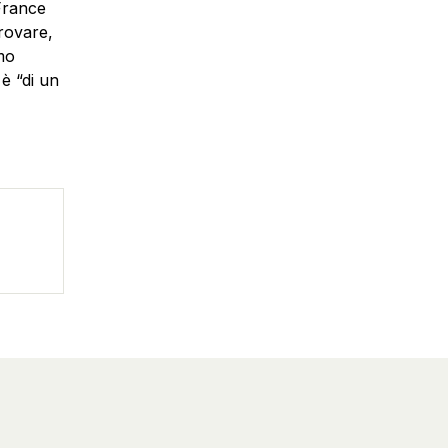
 France
trovare,
smo
 è “di un