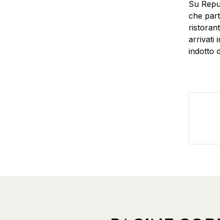
Su Repub
che part
ristoran
arrivati 
indotto d