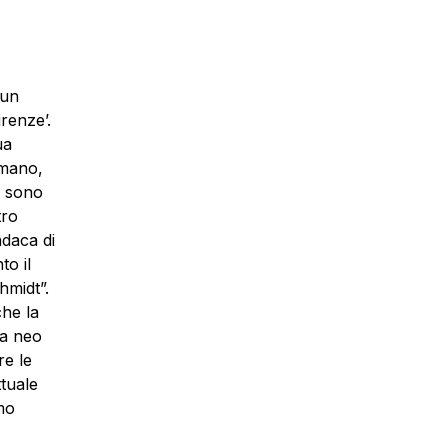
 un
renze’.
ua
 mano,
i sono
tro
ndaca di
to il
hmidt”.
che la
la neo
re le
ttuale
mo