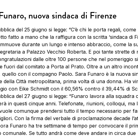
Funaro, nuova sindaca di Firenze
blica del 25 giugno si legge: “C’è chi le porta regali, come
to fatto a mano che la raffigura con la scritta ‘sindaca di Fi
commuove durante un lungo e intenso abbraccio, come la s
segretaria a Palazzo Vecchio Roberta. E poi tante strette di
congratulazioni dalle oltre 100 persone che nel pomeriggio s
e fuori dal comitato a Porta al Prato. Oltre a un altro incon
, quello con il compagno Paolo. Sara Funaro è la nuova si
e della Città metropolitana, prima volta di una donna. Ha vin
ggio con Eike Schmidt con il 60,56% contro il 39,44% di Sc
blica del 27 giugno si legge: “Funaro lavora alla squadra 
rà in questi cinque anni. Telefonate, riunioni, colloqui, ma 
vuole comunque prendersi tutto il tempo necessario per fa
igliori. Con la firma del verbale di proclamazione decade l’a
 ora Funaro ha tre settimane di tempo per convocare il pri
o comunale. Se tutto andrà come deve andare in circa due