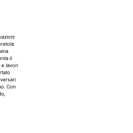
vazioni
eretola
cana
nta il
 e lavori
rtato
vversari
ino. Con
to,