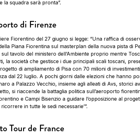
e la squadra sarà pronta”.
orto di Firenze
iere Fiorentino del 27 giugno si legge: “Una raffica di osser
 della Piana Fiorentina sul masterplan della nuova pista di P
sul tavolo del ministero dell’Ambiente proprio mentre Tos
, la società che gestisce i due principali scali toscani, prese
ogetto di ampliamento di Pisa con 70 milioni di investimenti
nza dal 22 luglio. A pochi giorni dalle elezioni che hanno po
aro a Palazzo Vecchio, insieme agli alleati di Avs, storici a
etto, si riaccende la battaglia politica sull’aeroporto fiorent
orentino e Campi Bisenzio a guidare l’opposizione al proget
 ricorrere in tutte le sedi necessarie’”.
to Tour de France