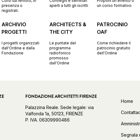
Corsi da remoto, in
Convegni e seminari
Proponi un evento o
presenza o
aperti a tutti gli iscritti
un corso formativo
registrati.
ARCHIVIO
ARCHITECTS &
PATROCINIO
PROGETTI
THE CITY
OAF
I progetti organizzati
Le puntate del
Come richiedere il
dall'Ordine e dalla
programma
patrocinio gratuito
Fondazione
radiofonico
dell'Ordine
promosso
dall'Ordine
ZE
FONDAZIONE ARCHITETTI FIRENZE
Home
Palazzina Reale. Sede legale: via
Contattac
Valfonda 1a, 50123, FIRENZE
P. IVA. 06309990486
Amminist
Segnala 