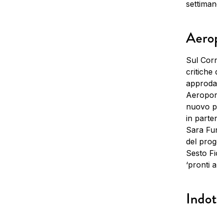
settiman
Aerop
Sul Corr
critiche
approda 
Aeroporti
nuovo pr
in parte
Sara Fun
del prog
Sesto Fi
‘pronti a
Indot