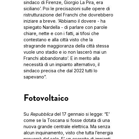
sindaco di Firenze, Giorgio La Pira, era
siciliano’. Poi le precisazioni sulle opere di
ristrutturazione del Franchi che dovrebbero
iniziare a breve. ‘Abbiamo il dovere - ha
spiegato Nardella - di parlare con parole
chiare, nette e con i fatti, ai tifosi che
contestano e alla città visto che la
stragrande maggioranza della città stessa
vuole uno stadio e io non lascerò mai un
Franchi abbandonato’. E in merito alla
necessità di un impianto alternativo, il
sindaco precisa che dal 2022 tutti lo
sapevano”.
Fotovoltaico
Su
Repubblica
del 17 gennaio si legge: “E’
come se la Toscana si fosse dotata di una
nuova grande centrale elettrica. Ma senza
alcun inquinamento, visto che tutta l’energia
proverrà dal sole. E’ un esercito di impianti