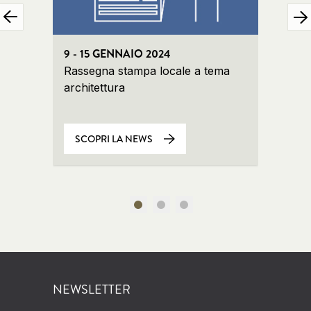
9 - 15 GENNAIO 2024
2 - 8
Rassegna stampa locale a tema
Rasse
architettura
archit
SCOPRI LA NEWS
SCO
NEWSLETTER