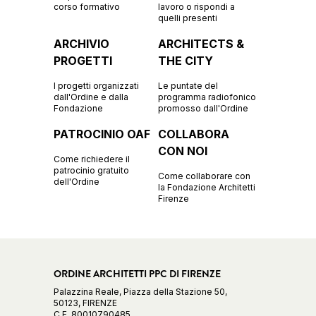
corso formativo
lavoro o rispondi a
quelli presenti
ARCHIVIO
ARCHITECTS &
PROGETTI
THE CITY
I progetti organizzati
Le puntate del
dall'Ordine e dalla
programma radiofonico
Fondazione
promosso dall'Ordine
PATROCINIO OAF
COLLABORA
CON NOI
Come richiedere il
patrocinio gratuito
Come collaborare con
dell'Ordine
la Fondazione Architetti
Firenze
ORDINE ARCHITETTI PPC DI FIRENZE
Palazzina Reale, Piazza della Stazione 50,
50123, FIRENZE
C.F. 80010790485