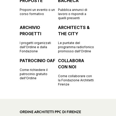
PROPOSTE
BACHECA
Proponi un evento o un
Pubblica annunci di
corso formativo
lavoro o rispondi a
quelli presenti
ARCHIVIO
ARCHITECTS &
PROGETTI
THE CITY
I progetti organizzati
Le puntate del
dall'Ordine e dalla
programma radiofonico
Fondazione
promosso dall'Ordine
PATROCINIO OAF
COLLABORA
CON NOI
Come richiedere il
patrocinio gratuito
Come collaborare con
dell'Ordine
la Fondazione Architetti
Firenze
ORDINE ARCHITETTI PPC DI FIRENZE