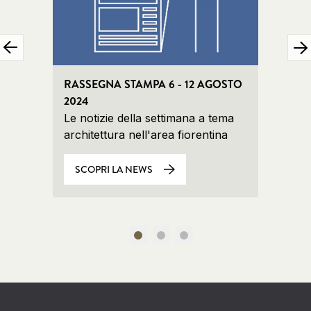
RASSEGNA STAMPA 6 - 12 AGOSTO
RASSE
2024
AGOS
Le notizie della settimana a tema
Le no
architettura nell'area fiorentina
archit
SCOPRI LA NEWS
SCO