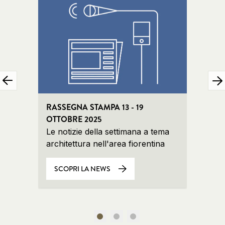
RASSEGNA STAMPA 13 - 19
RASSE
OTTOBRE 2025
2025
Le notizie della settimana a tema
Le no
architettura nell'area fiorentina
archit
SCOPRI LA NEWS
SCO