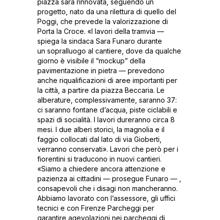
piazza sarà rinnovata, seguendo un
progetto, nato da una rilettura di quello del
Poggi, che prevede la valorizzazione di
Porta la Croce. «I lavori della tramvia —
spiega la sindaca Sara Funaro durante
un sopralluogo al cantiere, dove da qualche
giorno è visibile il “mockup” della
pavimentazione in pietra — prevedono
anche riqualificazioni di aree importanti per
la città, a partire da piazza Beccaria. Le
alberature, complessivamente, saranno 37:
ci saranno fontane d’acqua, piste ciclabili e
spazi di socialità. I lavori dureranno circa 8
mesi. I due alberi storici, la magnolia e il
faggio collocati dal lato di via Gioberti,
verranno conservati». Lavori che però per i
fiorentini si traducono in nuovi cantieri.
«Siamo a chiedere ancora attenzione e
pazienza ai cittadini — prosegue Funaro — ,
consapevoli che i disagi non mancheranno.
Abbiamo lavorato con l’assessore, gli uffici
tecnici e con Firenze Parcheggi per
garantire agevolazioni nei parcheggi di