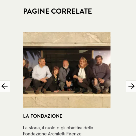
PAGINE CORRELATE
LA FONDAZIONE
PROGET
La storia, il ruolo e gli obiettivi della
Una racco
Fondazione Architetti Firenze.
rilievo a