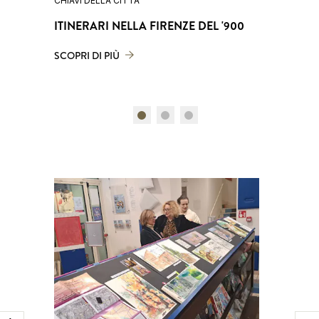
CHIAVI DELLA CITTÀ
CHIAVI DE
ITINERARI NELLA FIRENZE DEL '900
FIRENZ
SCOPRI DI PIÙ
SCOPRI D